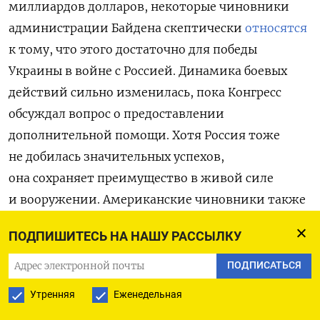
миллиардов долларов, некоторые чиновники
администрации Байдена скептически
относятся
к тому, что этого достаточно для победы
Украины в войне с Россией. Динамика боевых
действий сильно изменилась, пока Конгресс
обсуждал вопрос о предоставлении
дополнительной помощи. Хотя Россия тоже
не добилась значительных успехов,
она сохраняет преимущество в живой силе
и вооружении. Американские чиновники также
задают вопросы о тактике и приоритетах
ПОДПИШИТЕСЬ НА НАШУ РАССЫЛКУ
Украины, особенно после того, как
контрнаступление Киева провалилось, лишив
ПОДПИСАТЬСЯ
вооруженные силы материально-технической
Утренняя
Еженедельная
базы и морального духа. Представитель Совета