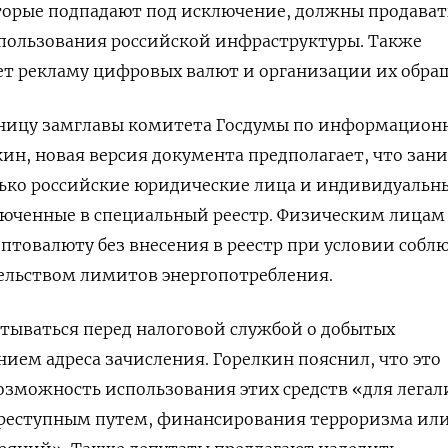
торые подпадают под исключение, должны продават
спользования российской инфраструктуры. Также
ет рекламу цифровых валют и организации их обра
тницу замглавы комитета Госдумы по информацион
ин, новая версия документа предполагает, что зан
ько российские юридические лица и индивидуальн
юченные в специальный реестр. Физическим лицам
птовалюту без внесения в реестр
при условии собл
ельством лимитов энергопотребления.
тываться перед налоговой службой о добытых
нием адреса зачисления. Горелкин пояснил, что это
озможность использования этих средств «для лега
преступным путем, финансирования терроризма ил