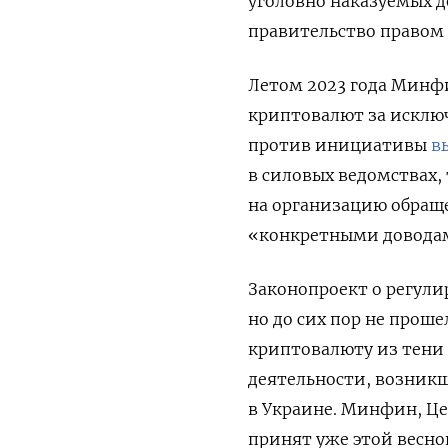
уголовно наказуемых д
правительство правом 
Летом 2023 года Минф
криптовалют за исклю
против инициативы
в
в силовых ведомствах,
на организацию обращ
«конкретными довода
Законопроект о регули
но до сих пор не проше
криптовалюту из тени
деятельности, возникш
в Украине. Минфин, Ц
принят уже этой весно