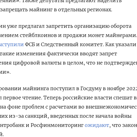
еяний». Также депутаты предлагают наделить
запрещать майнинг в отдельных регионах.
ин уже предлагал запретить организацию оборота
чением стейблкоинов и продажи монет майнерами.
ыступили
ФСБ и Следственный комитет. Как указали
 такие изменения фактически вводят запрет
ения цифровой валюты в целом, что не подтвержде
ми».
ровании майнинга поступил в Госдуму в ноябре 2022
л первое чтение. Теперь российские власти спешат 
 на фоне проблем с расчетами во внешнеэкономиче
их из-за санкций, введенных после начала войны
ентробанк и Росфинмониторинг
ожидают
, что зако
й.