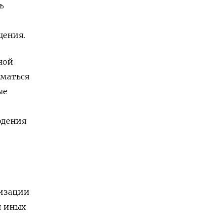
ь
щения.
ной
иматься
ые
юдения
лизации
и иных