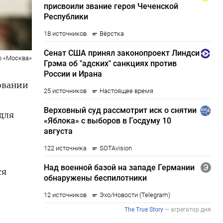
о «Москва»
овании
 для
ся