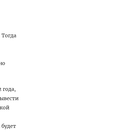
 Тогда
но
 года,
вывести
ской
н будет