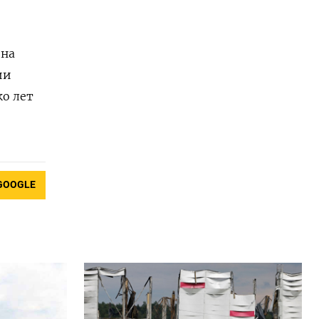
ина
ии
ко лет
GOOGLE