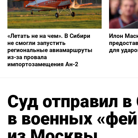
«Летать не на чем». В Сибири
Илон Маск
не смогли запустить
предостав
региональные авиамаршруты
для ударо
из-за провала
импортозамещения Ан-2
Суд отправил в
в военных «фей
из Москвы