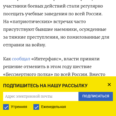
участники боевых действий стали регулярно
посещать учебные заведения по всей России.
На «патриотических» встречах часто
присутствуют бывшие наемники, осужденные
за тяжкие преступления, но помилованные для
отправки на войну.
Как
сообщал
«Интерфакс», власти приняли
решение отменить в этом году шествие
«Бессмертного полка» по всей России. Вместо
традиционного формата мероприятия
ПОДПИШИТЕСЬ НА НАШУ РАССЫЛКУ
предлагается размещать портреты участников
ПОДПИСАТЬСЯ
Великой Отечественной войны на автомобилях,
средствах водного и авиационного транспорта,
Утренняя
Еженедельная
а также в публичных местах, парках и скверах.