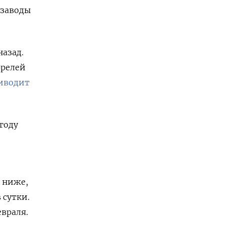
 заводы
назад.
ррелей
иводит
году
% ниже,
 сутки.
враля.