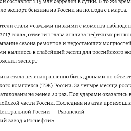
он составлял 1,15 млн баррелей в сутки. В то же вре
о экспорт бензина из России на полгода с 1 марта.
атели стали «самыми низкими с момента наблюден
2017 года», отметил глава анализа нефтяных рынков
дывание сезона ремонтов и недостающих мощностей
ми вылилось в слабейший месяц для российского эк
яснил эксперт.
раина стала целенаправленно бить дронами по объек
ого комплекса (ТЭК) России. За четыре месяца рос
атакованы не менее 20 раз. Под ударами оказались 
пейской части России. Последняя из атак произошла
Центральной России — Рязанский
й завод «Роснефти».