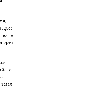
мя
ия,
 Kpler
 после
спорта
там
сийские
все
 1 мая