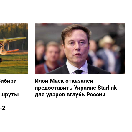
Сибири
Илон Маск отказался
предоставить Украине Starlink
ршруты
для ударов вглубь России
-2