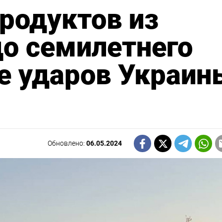
родуктов из
до семилетнего
е ударов Украин
Обновлено:
06.05.2024