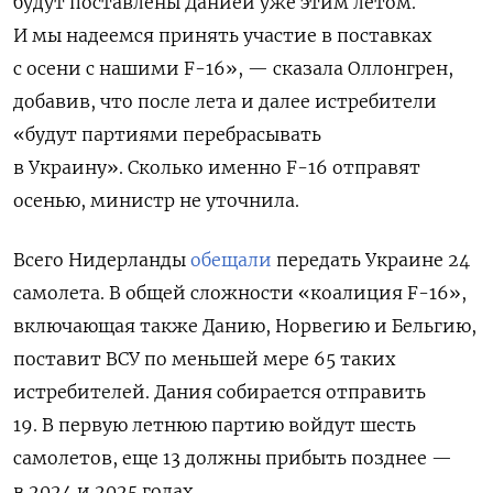
будут поставлены Данией уже этим летом.
И мы надеемся принять участие в поставках
с осени с нашими F-16», — сказала Оллонгрен,
добавив, что
после лета и далее истребители
«будут партиями перебрасывать
в Украину». Сколько именно F-16 отправят
осенью, министр не уточнила.
Всего Нидерланды
обещали
передать Украине 24
самолета.
В общей сложности «коалиция F-16»,
включающая также Данию, Норвегию и Бельгию,
поставит ВСУ по меньшей мере 65 таких
истребителей. Дания собирается отправить
19. В первую летнюю партию войдут шесть
самолетов, еще 13 должны прибыть позднее —
в 2024 и 2025 годах.