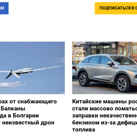
АМ
ПОДПИСАТЬСЯ В 
рах от снабжающего
Китайские машины ро
 Балканы
стали массово ломать
да в Болгарии
заправки некачестве
я неизвестный дрон
бензином из-за дефиц
топлива