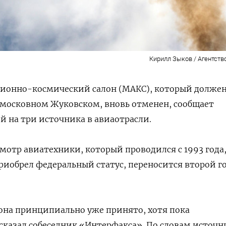
Кирилл Зыков / Агентств
онно-космический салон (МАКС), который должен
дмосковном Жуковском, вновь отменен, сообщает
й на три источника в авиаотрасли.
мотр авиатехники, который проводился с 1993 года
приобрел федеральный статус, переносится второй г
она принципиально уже принято, хотя пока
сказал собеседник «Интерфакса». По словам источн