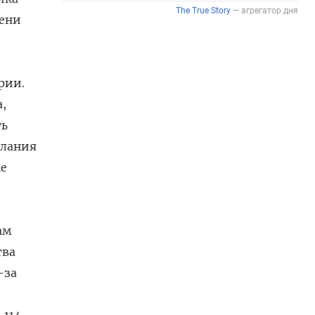
мени
рии.
,
ть
елания
ые
ам
тва
-за
д
-114-