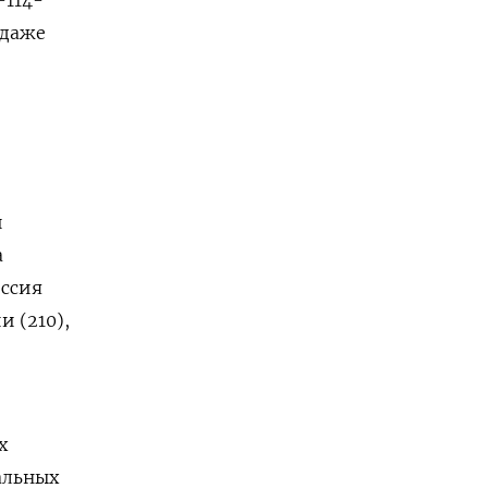
 даже
и
а
оссия
и (210),
х
альных