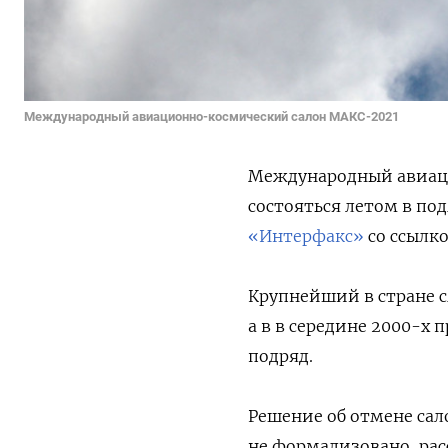
Международный авиационно-космический салон МАКС-2021
Международный авиаци
состояться летом в по
«Интерфакс»
со ссылко
Крупнейший в стране с
а в в середине 2000-х 
подряд.
Решение об отмене сал
не формализовано, рас