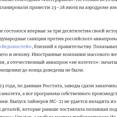
планировали провести 23–28 июля на аэродроме и
е состоялся впервые за три десятилетия своей исто
дународные санкции против российского авиапрома
«Ведомостей»
, близкий к правительству. Показыва
ечего и некому. Иностранные компании массового ж
ли, а отечественный авиапром «не взлетел»: начат
мещению до конца доведены не были.
23 года, по данным Росстата, заводы сдали заказчик
самолета, а все программы собственного производс
ами. Выпуск лайнеров MC-21 не удается наладить из
 деталей, которые раньше поставляла попавшая по
тома» Umatex, а слабым местом турбовинтового Ил