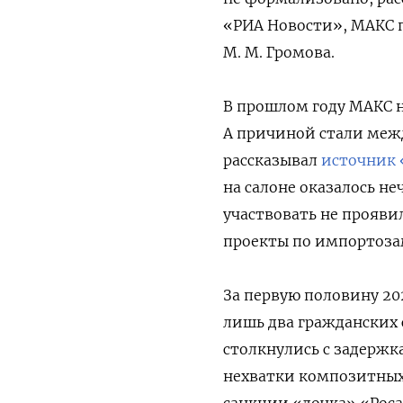
«РИА Новости», МАКС 
М. М. Громова.
В прошлом году МАКС н
А причиной стали меж
рассказывал
источник 
на салоне оказалось н
участвовать не прояви
проекты по импортоза
За первую половину 20
лишь два гражданских 
столкнулись с задержк
нехватки композитных
санкции «дочка» «Роса