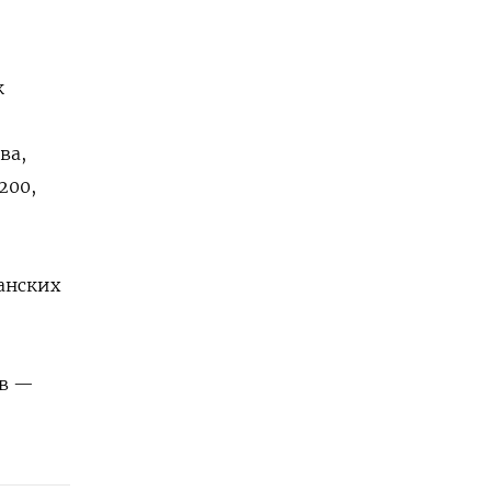
к
ва,
200,
данских
ов —