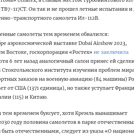
 ТВ7-117СТ. Он так и не прошел летные испытания и
нно-транспортного самолета Ил-112В.
оенные самолеты тем временем обвалился:
ре аэрокосмической выставке Dubai Airshow 2023,
м Востоке, госкорпорация «Ростех»
не заключила
хотя 6 лет назад аналогичный салон принес ей сделк
м
Стокгольмского института изучения проблем мир
спортных заказов на военную авиацию (84 машины) Р
ает от США (1371 единица), но также уступает Франци
лии (115) и Китаю.
 тем временем буксует, хотя Кремль вынашивает
2030 году половина самолетов в парке отечественны
быть отечественными, следует из указа «О национ