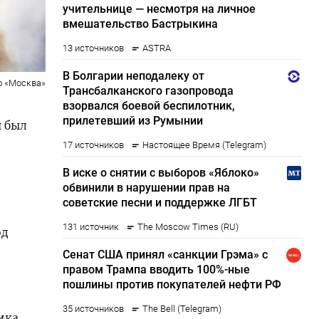
о «Москва»
 был
,
од
ика