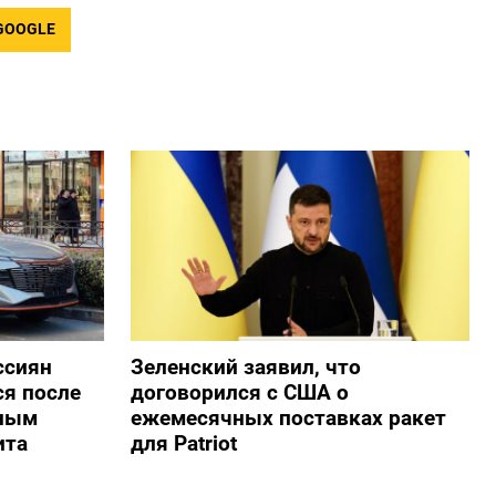
GOOGLE
ссиян
Зеленский заявил, что
ся после
договорился с США о
нным
ежемесячных поставках ракет
ита
для Patriot