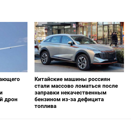
жающего
Китайские машины россиян
стали массово ломаться после
и
заправки некачественным
й дрон
бензином из-за дефицита
топлива