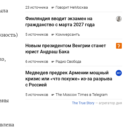
ыла
жность)
ко,
даны
авлена