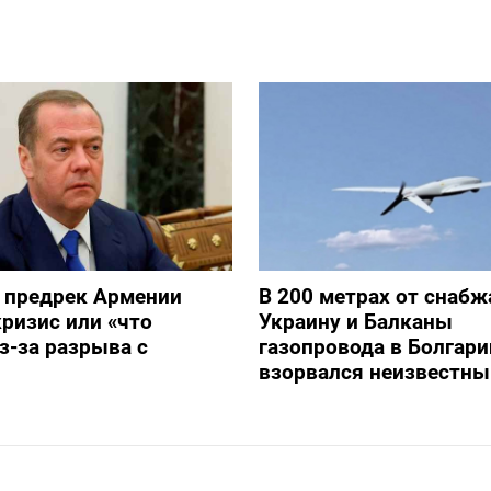
 предрек Армении
В 200 метрах от снаб
ризис или «что
Украину и Балканы
з-за разрыва с
газопровода в Болгари
взорвался неизвестны