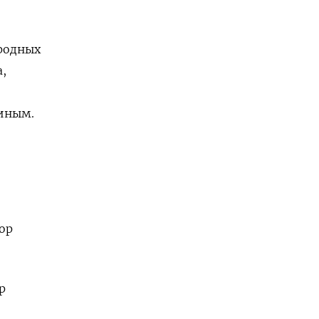
родных
,
иным.
ор
р