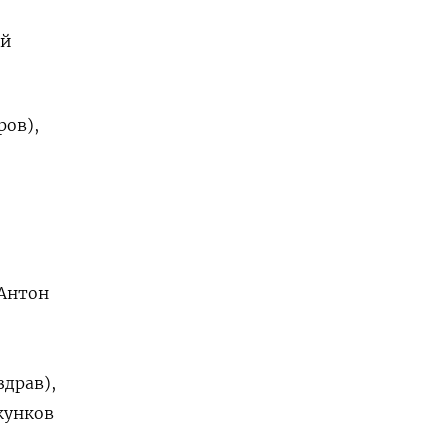
ый
ров),
 Антон
драв),
кунков