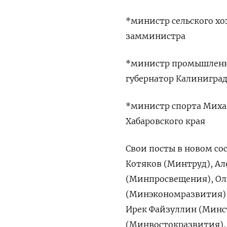
*министр сельского хо
замминистра
*министр промышленно
губернатор Калиниград
*министр спорта Михаи
Хабаровского края
Свои посты в новом сос
Котяков (Минтруд), Ал
(Минпросвещения), Ол
(Минэкономразвития) 
Ирек Файзуллин (Минст
(Минвостокразвития),