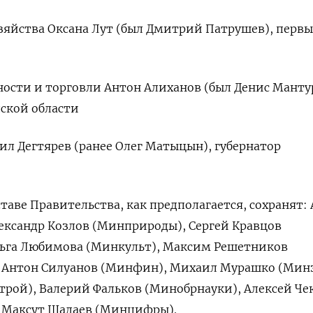
зяйства Оксана Лут (был Дмитрий Патрушев), перв
сти и торговли Антон Алиханов (был Денис Манту
ской области
л Дегтярев (ранее Олег Матыцын), губернатор
таве Правительства, как предполагается, сохранят:
ександр Козлов (Минприроды), Сергей Кравцов
ьга Любимова (Минкульт), Максим Решетников
Антон Силуанов (Минфин), Михаил Мурашко (Минз
рой), Валерий Фальков (Минобрнауки), Алексей Че
 Максут Шадаев (Минцифры).