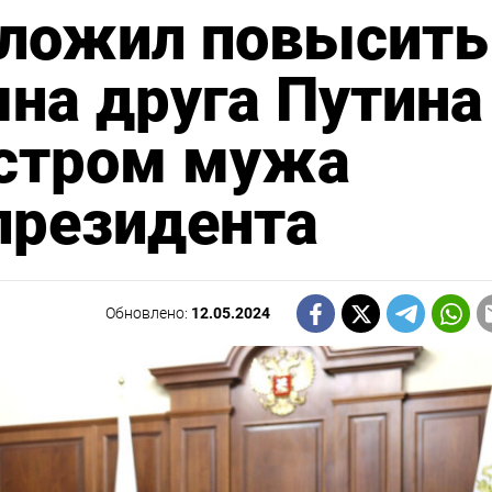
ложил повысить
на друга Путина
истром мужа
президента
Обновлено:
12.05.2024