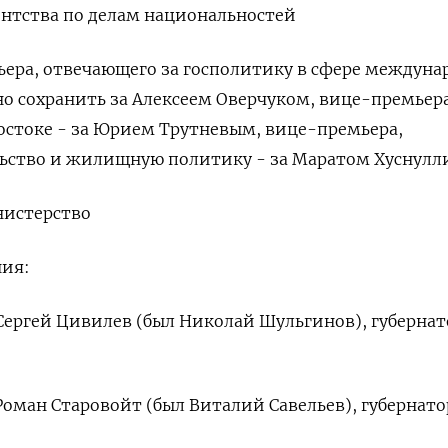
ентства по делам национальностей
ера, отвечающего за госполитику в сфере междуна
 сохранить за Алексеем Оверчуком, вице-премьера
остоке - за Юрием Трутневым, вице-премьера,
ьство и жилищную политику - за Маратом Хуснулл
нистерство
ия:
ергей Цивилев (был Николай Шульгинов), губернат
оман Старовойт (был Виталий Савельев), губернато