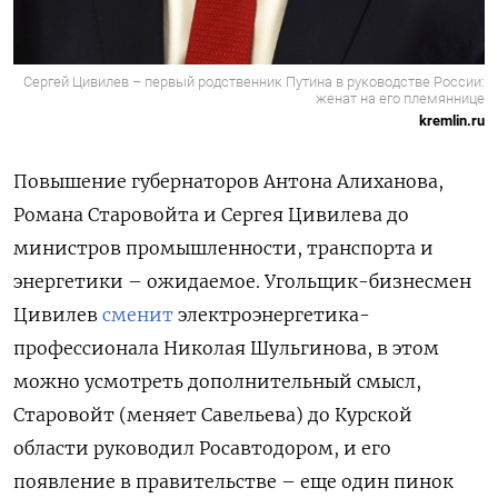
Сергей Цивилев – первый родственник Путина в руководстве России:
женат на его племяннице
kremlin.ru
Повышение губернаторов Антона Алиханова,
Романа Старовойта и Сергея Цивилева до
министров промышленности, транспорта и
энергетики – ожидаемое. Угольщик-бизнесмен
Цивилев
сменит
электроэнергетика-
профессионала Николая Шульгинова, в этом
можно усмотреть дополнительный смысл,
Старовойт (меняет Савельева) до Курской
области руководил Росавтодором, и его
появление в правительстве – еще один пинок