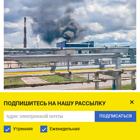
Украинский дрон долетел до Башкирии, это 1500 км
twitter
ПОДПИШИТЕСЬ НА НАШУ РАССЫЛКУ
Или пользоваться вооружениями,
полученными
ПОДПИСАТЬСЯ
от союзников
, чтобы поражать того же рода
Утренняя
Еженедельная
объекты на собственной, но оккупированной