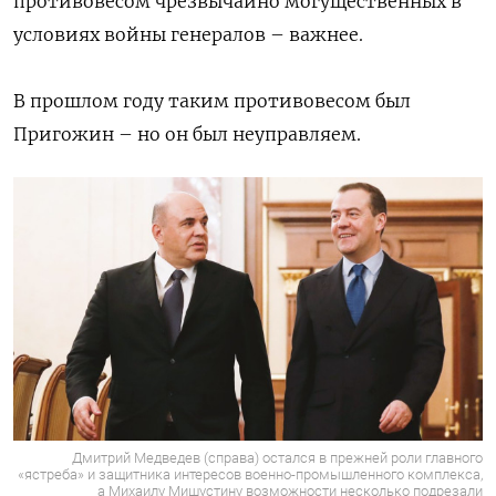
противовесом чрезвычайно могущественных в
условиях войны генералов – важнее.
В прошлом году таким противовесом был
Пригожин – но он был неуправляем.
Дмитрий Медведев (справа) остался в прежней роли главного
«ястреба» и защитника интересов военно-промышленного комплекса,
а Михаилу Мишустину возможности несколько подрезали