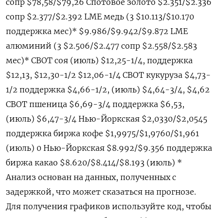
сопр $78,58/$79,26 Спотовое золото $2.351/$2.336
сопр $2.377/$2.392 LME медь (3 $10.113/$10.170
поддержка мес)* $9.986/$9.942/$9.872 LME
алюминий (3 $2.506/$2.477 сопр $2.558/$2.583
мес)* CBOT соя (июль) $12,25-1/4, поддержка
$12,13, $12,30-1/2 $12,06-1/4 CBOT кукуруза $4,73-
1/2 поддержка $4,66-1/2, (июль) $4,64-3/4, $4,62
CBOT пшеница $6,69-3/4 поддержка $6,53,
(июль) $6,47-3/4 Нью-Йоркская $2,0330/$2,0545
поддержка биржа кофе $1,9975/$1,9760/$1,961
(июль) 0 Нью-Йоркская $8.992/$9.356 поддержка
биржа какао $8.620/$8.414/$8.193 (июль) *
Анализ основан на данных, полученных с
задержкой, что может сказаться на прогнозе.
Для получения графиков используйте код, чтобы