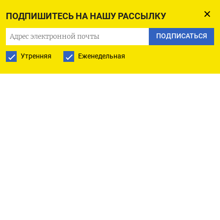
доступен по коду: (Скотт ДиСавино)
ПОДПИШИТЕСЬ НА НАШУ РАССЫЛКУ
ПОДПИСАТЬСЯ
Утренняя
Еженедельная
ПОДПИСАТЬСЯ НА ТЕЛЕГРАМ
ПОДПИСАТЬСЯ В GOOGLE
РУССКАЯ СЛУЖБА