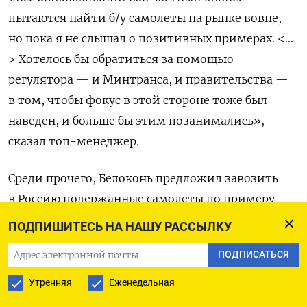
пытаются найти б/у самолеты на рынке вовне,
но пока я не слышал о позитивных примерах. <…
> Хотелось бы обратиться за помощью
регулятора — и Минтранса, и правительства —
в том, чтобы фокус в этой стороне тоже был
наведен, и больше бы этим позанимались», —
сказал топ-менеджер.
Среди прочего, Белоконь предложил завозить
в Россию подержанные самолеты по примеру
Ирана, «пока нет своих». По его мнению, только
ПОДПИШИТЕСЬ НА НАШУ РАССЫЛКУ
так можно поддерживать и разгонять спрос
ПОДПИСАТЬСЯ
на авиаперевозки.
Утренняя
Еженедельная
«Самая главная неопределенность для всех