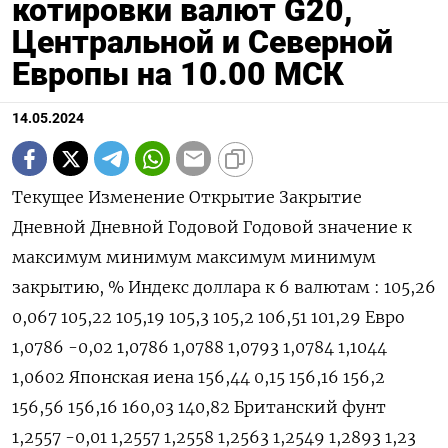
котировки валют G20,
Центральной и Северной
Европы на 10.00 МСК
14.05.2024
Текущее Изменение Открытие Закрытие Дневной Дневной Годовой Годовой значение к максимум минимум максимум минимум закрытию, % Индекс доллара к 6 валютам : 105,26 0,067 105,22 105,19 105,3 105,2 106,51 101,29 Евро 1,0786 -0,02 1,0786 1,0788 1,0793 1,0784 1,1044 1,0602 Японская иена 156,44 0,15 156,16 156,2 156,56 156,16 160,03 140,82 Британский фунт 1,2557 -0,01 1,2557 1,2558 1,2563 1,2549 1,2893 1,23 Канадский доллар 1,3677 0,09 1,3665 1,3665 1,3685 1,3666 1,3846 1,323 Шведская крона 10,8606 0,19 10,8274 10,8395 10,8626 10,8297 11,0487 10,0558 Швейцарский франк 0,9077 -0,04 0,908 0,9081 0,9088 0,9079 0,9224 0,84 Валюты G20: Аргентинский песо 884 0,17 0 884 0 0 884,24 810,65 Австралийский доллар 0,66 -0,11 0,6608 0,6607 0,6612 0,6599 0,6839 0,6363 Бразильский реал 5,157 0,11 5,1506 5,1511 5,157 5,1505 5,2911 4,8314 Индийская рупия 83,486 0,03 83,506 83,46 83,52 83,504 83,739 82,65 Индонезийская рупия 16 130 0,34 16 120 16 075 16 133 16 128 16 285 15 450 Китайский юань 7,2378 0,07 7,2349 7,2326 7,2379 7,2358 7,2472 7,1097 Мексиканский песо 16,7868 -0,07 16,7994 16,7991 16,814 16,7954 17,865 16,2645 Российский рубль 91,335 -0,28 91,375 91,5955 91,4955 91,1575 95,4705 88,795 Саудовский риал 3,7503 0 3,7504 3,7504 3,7504 3,7505 3,7515 3,7483 Турецкая лира 32,022 -0,78 32,1274 32,274 32,3005 32,1488 33,0255 29,567 Южнокорейская вона 1 369,62 0,26 1 366,11 1 366,11 1 370,26 1 365,42 1 400,15 1 291,17 Южноафриканский ранд 18,3852 0,12 18,3354 18,3624 18,4113 18,3483 19,3912 18,2661 Европа: Польский злотый 3,9711 0,04 3,9687 3,9694 3,9753 3,9712 4,1235 3,9073 Чешская крона 22,976 0,02 22,971 22,971 22,992 22,961 23,883 22,308 Венгерский форинт 358,25 -0,03 358,19 358,36 358,85 358,33 373,02 343,35 Норвежская крона 10,8199 0,14 10,831 10,8053 10,8311 10,8119 11,1375 10,1432