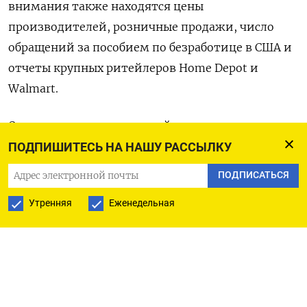
внимания также находятся цены
производителей, розничные продажи, число
обращений за пособием по безработице в США и
отчеты крупных ритейлеров Home Depot и
Walmart.
Ожидается, что апрельский индекс
потребительских цен составит 0,3% в месячном
ПОДПИШИТЕСЬ НА НАШУ РАССЫЛКУ
исчислении и 3,6% в годовом, согласно прогнозу
ПОДПИСАТЬСЯ
экономистов опрошенных Рейтер.
Утренняя
Еженедельная
Между тем опубликованный в понедельник
опрос Федерального резервного банка Нью-Йорка
показал, что американские потребители
ожидают инфляцию на уровне 3,3% через год по
сравнению с мартовским прогнозом в 3%. Также