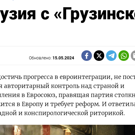
узия с «Грузинс
Обновлено:
15.05.2024
остичь прогресса в евроинтеграции, не пос
яя авторитарный контроль над страной и
пления в Евросоюз, правящая партия столк
ится в Европу и требует реформ. И ответил
адной и конспирологической риторикой.