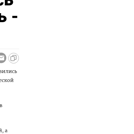
ь -
изились
еской
в
, а