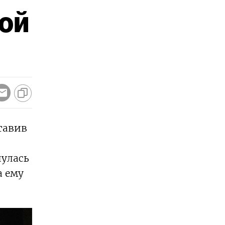
кой
тавив
нулась
а ему