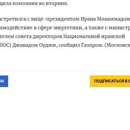
щила компания во вторник.
 встретился с вице-президентом Ирана Мохаммадо
имодействие в сфере энергетики, а также с минист
ателем совета директоров Национальной иранской
IOC) Джавадом Оуджи, сообщил Газпром. (Московс
АМ
ПОДПИСАТЬСЯ В 