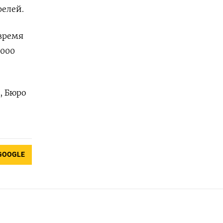
релей.
 время
.000
, Бюро
GOOGLE