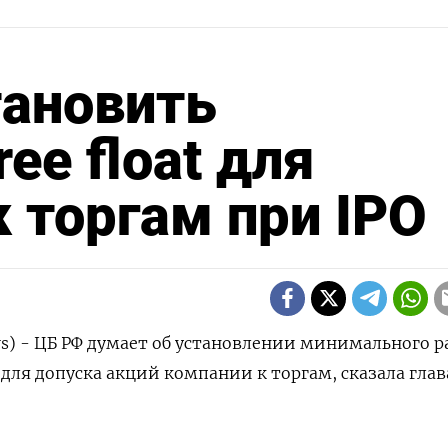
тановить
ee float для
к торгам при IPO
rs) - ЦБ РФ думает об установлении минимального 
PO для допуска акций компании к торгам, сказала глав