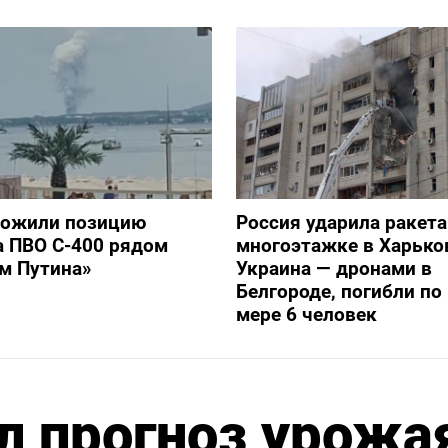
тожили позицию
Россия ударила ракет
а ПВО С-400 рядом
многоэтажке в Харько
ом Путина»
Украина — дронами в
Белгороде, погибли п
мере 6 человек
л прогноз урожа