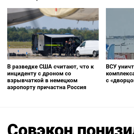
В разведке США считают, что к
ВСУ унич
инциденту с дроном со
комплекс
взрывчаткой в немецком
с «дворц
аэропорту причастна Россия
Совэкон понизи