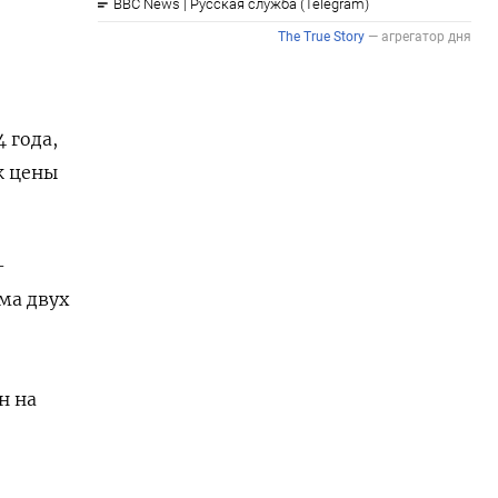
 года,
к цены
-
ма двух
н на