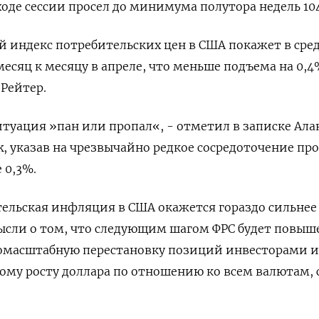
 ходе сессии просел до минимума полутора недель 104
й индекс потребительских цен в США покажет в сред
есяц к месяцу в апреле, что меньше подъема на 0,4
 Рейтер.
итуация »пан или пропал«, - отметил в записке Ала
k, указав на чрезвычайно редкое сосредоточение пр
 0,3%.
ительская инфляция в США окажется гораздо сильнее
ысли о том, что следующим шагом ФРС будет повыш
номасштабную перестановку позиций инвесторами и
ому росту доллара по отношению ко всем валютам, 