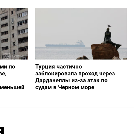
ами по
Турция частично
ве,
заблокировала проход через
Дарданеллы из-за атак по
о меньшей
судам в Черном море
я