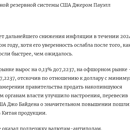
ьной резервной системы США Джером Пауэлл
ет дальнейшего снижения инфляции в течении 2024
ом году, хотя его уверенность ослабла после того, ка
осли быстрее, чем ожидалось.
нке вырос на 0,13% до​ 7,2237​, на офшорном рынке 
 7,2237, отскочив по отношению к доллару с миниму
 намерении правительства продать накопившуюся
 органам власти улучшило настроения, перевесив
ША Джо Байдена о значительном повышении пошли
 Китая продукции.
 оказал поддержку валютам-антиподам.