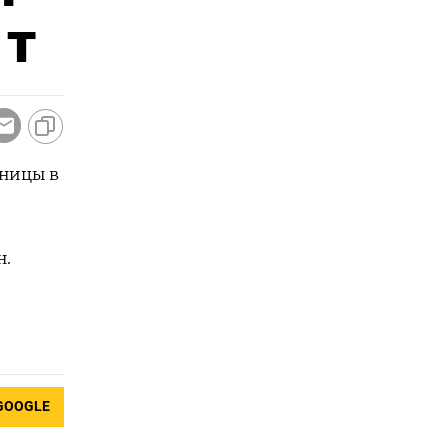
 т
еницы в
н.
GOOGLE