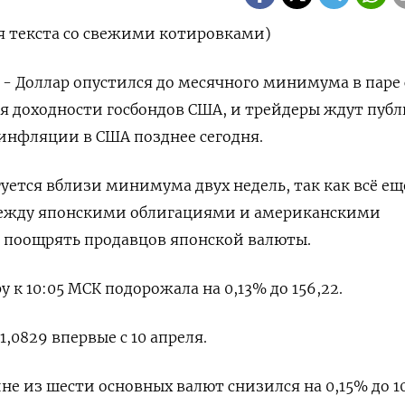
я текста со свежими котировками)
 - Доллар опустился до месячного минимума в паре 
я доходности госбондов США, и трейдеры ждут пуб
инфляции в США позднее сегодня.
гуется вблизи минимума двух недель, так как всё ещ
между японскими облигациями и американскими
 поощрять продавцов японской валюты.
 к 10:05 МСК подорожала на 0,13%​ до 156,22.
1,0829​ впервые с 10 апреля.
не из шести основных валют снизился на 0,15% до 10