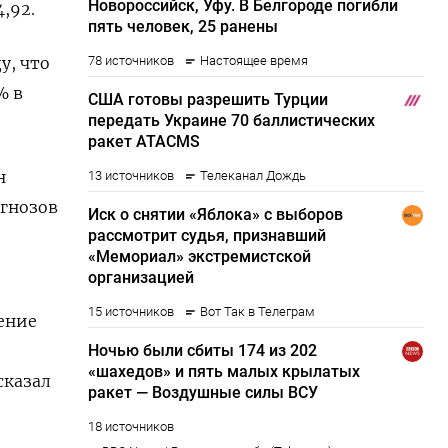
,92.
у, что
% в
н
огнозов
ение
сказал