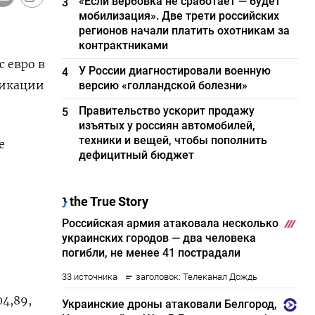
«Если вербовка не сработает — будет
3
мобилизация». Две трети российских
регионов начали платить охотникам за
контрактниками
с евро в
У России диагностировали военную
4
ликации
версию «голландской болезни»
Правительство ускорит продажу
5
изъятых у россиян автомобилей,
техники и вещей, чтобы пополнить
е
дефицитный бюджет
4,89​,