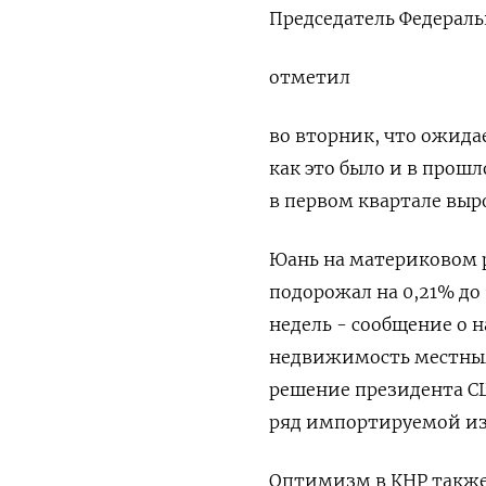
Председатель Федерал
отметил
во вторник, что ожида
как это было и в прошл
в первом квартале выр
Юань на материковом ры
подорожал на 0,21% до
недель - сообщение о
недвижимость местным
решение президента С
ряд импортируемой из
Оптимизм в КНР также