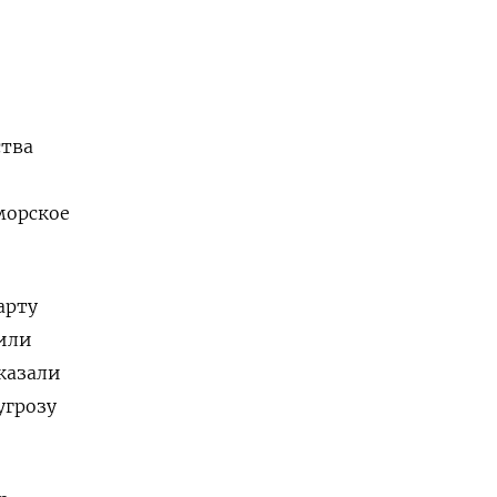
ства
морское
арту
или
казали
угрозу