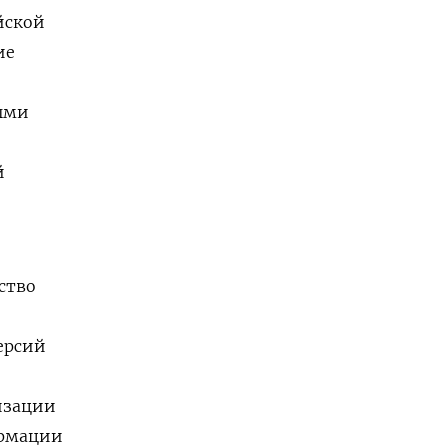
йской
ие
ными
й
ство
ерсий
изации
ормации