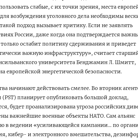
пользовать слабые, с их точки зрения, места европе
 для возбуждения уголовного дела необходимы веск
 такой подход вызывает критику. Если не заявлять
твиях России, даже когда она подтверждается важ
 только ослабит политику сдерживания и приведет
итически важную инфраструктуру», считает старши
нсильванского университета Бенджамин Л. Шмитт,
а европейской энергетической безопасности.
ва начинают действовать смелее. Во вторник агент
 (PST) планирует опубликовать большой доклад,
тся, будет проанализирована угроза российских див
жены важнейшие военные объекты НАТО. Сам альянс
ию в ведении «усиливающейся кампании… по орган
ия, кибер- и электронного вмешательства, дезинф