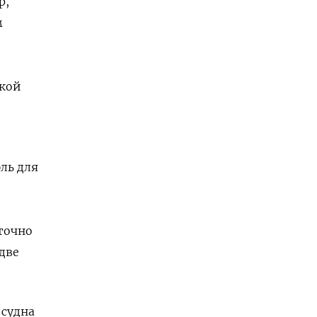
р,
м
вкой
ль для
аточно
две
 судна