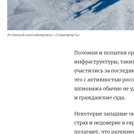
Атомный контейнеровоз «Севморпуть»
Поломки и попытки орг
инфраструктуры, таких
участились за последн
это с активностью росс
шпионажа обычно не уд
и гражданские суда.
Некоторые западные ч
страх и недоверие в ев
полагают, что разумне