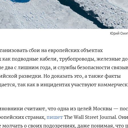
Юрий Сми
анизовать сбои на европейских объектах
 как подводные кабели, трубопроводы, железные до
ие два с лишним года, и службы безопасности связы
ийской разведки. Но доказать это, а также факты
ается, так как в инцидентах участвуют коммерчес
иновники считают, что одна из целей Москвы — пос
ропейских странах,
пишет
The Wall Street Journal. Он
е молчать о своих подозрениях, даже понимая, что