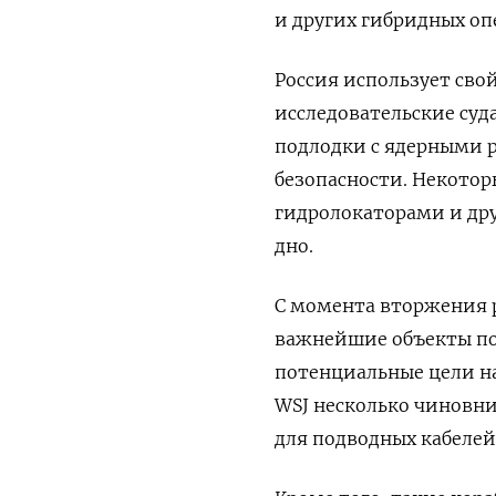
и других гибридных оп
Россия использует сво
исследовательские суда
подлодки с ядерными р
безопасности. Некоторы
гидролокаторами и др
дно.
С момента вторжения р
важнейшие объекты по
потенциальные цели н
WSJ несколько чиновн
для подводных кабелей