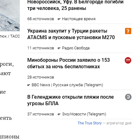
тюк / ТАСС
роги,
вают
кие
еять
и
 шпионы