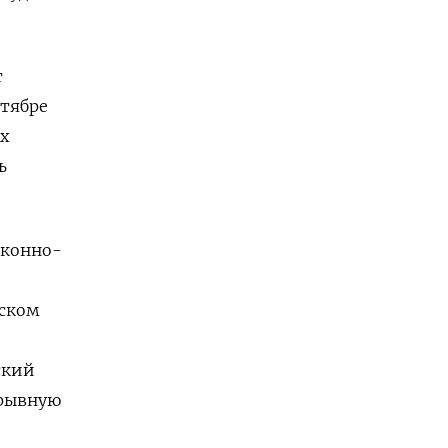
т
ктябре
х
ь
оконно-
жском
ский
ерывную