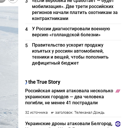
«Если вербовка не сработает — будет
3
мобилизация». Две трети российских
регионов начали платить охотникам за
контрактниками
У России диагностировали военную
4
версию «голландской болезни»
Правительство ускорит продажу
5
изъятых у россиян автомобилей,
техники и вещей, чтобы пополнить
дефицитный бюджет