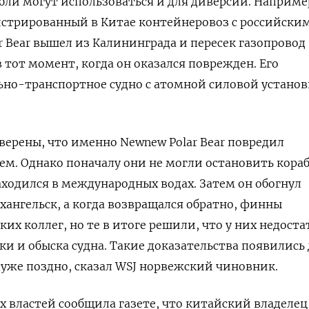
абли могут использоваться и для диверсий. Наприме
егистрированный в Китае контейнеровоз с российски
 Bear вышел из Калининграда и пересек газопровод
 в тот момент, когда он оказался поврежден. Его
ьно-транспортное судно с атомной силовой устано
верены, что именно Newnew Polar Bear повредил
ем. Однако поначалу они не могли остановить кораб
находился в международных водах. Затем он обогнул
хангельск, а когда возвращался обратно, финны
их коллег, но те в итоге решили, что у них недост
ки и обыска судна. Такие доказательства появились 
о уже поздно, сказал WSJ норвежский чиновник.
 властей сообщила газете, что китайский владелец