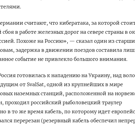
ателями.
Германии считают, что кибератака, за которой стои
 сбоя в работе железных дорог на севере страны в о
оссией. Похоже на Россию», — сказал один из старши
словам, задержка в движении поездов составила лиш
данное событие не привлекло большого внимания.
а Россия готовилась к нападению на Украину, над вол
дущим от SvalSat, одной из крупнейших в мире
овых наземных станций, расположенной на норве
н, проходил российский рыболовецкий траулер
о в то же время кабель, по которому идет европей
ался перерезан (резервный кабель обеспечил непр