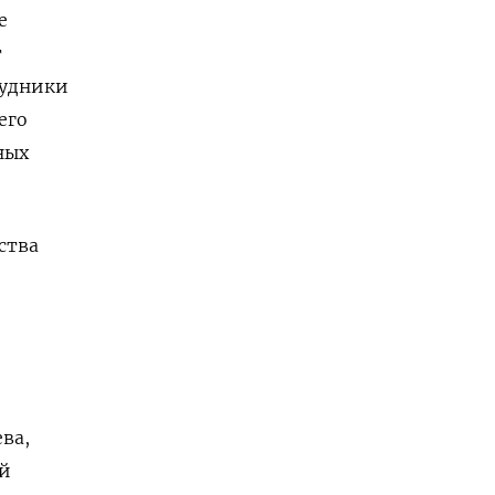
е
т
рудники
его
ных
ства
ева
,
ой