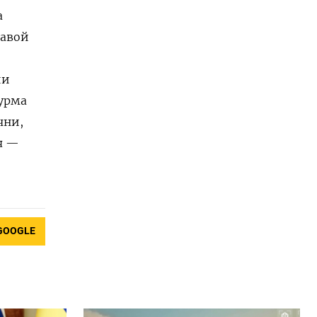
а
авой
ии
урма
чни,
я —
GOOGLE