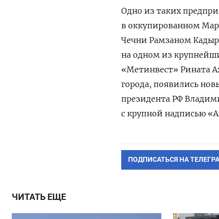
Одно из таких предпр
в оккупированном Мари
Чечни Рамзаном Кадыро
на одном из крупней
«Метинвест» Рината А
города, появились нов
президента РФ Владим
с крупной надписью «А
ПОДПИСАТЬСЯ НА ТЕЛЕГР
ЧИТАТЬ ЕЩЕ