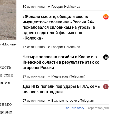
о «Москва»
мость
и если
своих
днако
едавно