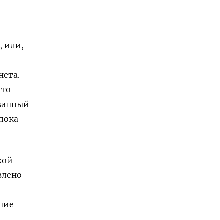
, или,
нета.
что
ованный
пока
кой
влено
ние