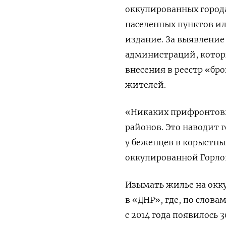
оккупированных города
населенных пунктов и
издание.
За выявление
администраций, котор
внесения в реестр «бр
жителей.
«Никаких прифронтовы
районов. Это наводит 
у беженцев в корыстны
оккупированной Горло
Изымать жилье на окку
в «ДНР», где, по слова
с 2014 года появилось
3