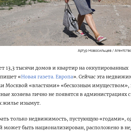
Артур Новосильцев / Агентств
т 13,3 тысячи домов и квартир на оккупированных
 пишет «
Новая газета. Европа
». Сейчас эта недвижи
и Москвой «властями» «бесхозным имуществом», 
нные хозяева лично не появятся в администрациях 
их жилье изымут.
рать только недвижимость, пустующую «годами», о
ый может быть национализирован, расположено в н