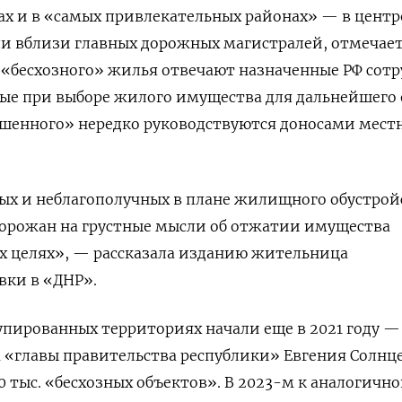
х и в «самых привлекательных районах» — в центр
ли вблизи главных дорожных магистралей, отмечае
 «бесхозного» жилья отвечают назначенные РФ сот
ые при выборе жилого имущества для дальнейшего 
ошенного» нередко руководствуются доносами мест
х и неблагополучных в плане жилищного обустрой
горожан на грустные мысли об отжатии имущества
х целях», — рассказала изданию жительница
вки в «ДНР».
пированных территориях начали еще в 2021 году —
м
«главы правительства республики» Евгения Солнц
0 тыс. «бесхозных объектов».
В 2023-м к аналогичн