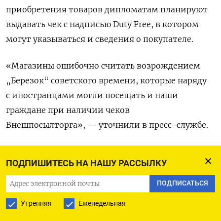
приобретения товаров дипломатам планируют
выдавать чек с надписью Duty Free, в котором
могут указываться и сведения о покупателе.
«Магазины ошибочно считать возрождением
„Березок“ советского времени, которые наряду
с иностранцами могли посещать и наши
граждане при наличии чеков
Внешпосылторга», — уточнили в пресс-службе.
Сеть розничных магазинов «Березка» была
ПОДПИШИТЕСЬ НА НАШУ РАССЫЛКУ
открыта в 1964 году в СССР. Магазины
занимались реализацией пищевых продуктов
ПОДПИСАТЬСЯ
и потребительских товаров за валюту
Утренняя
Еженедельная
и специальные чеки, которые выдавали