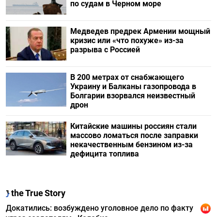
по судам в Черном море
Медведев предрек Армении мощный
кризис или «что похуже» из-за
разрыва с Россией
В 200 метрах от снабжающего
Украину и Балканы газопровода в
Болгарии взорвался неизвестный
дрон
Китайские машины россиян стали
массово ломаться после заправки
некачественным бензином из-за
дефицита топлива