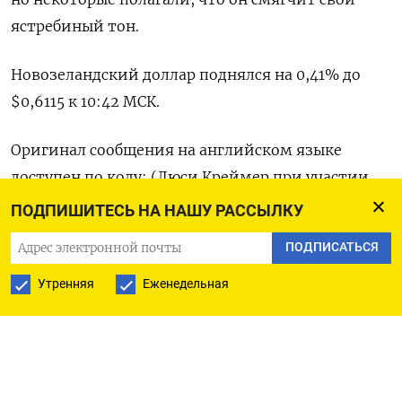
ястребиный тон.
Новозеландский доллар поднялся на 0,41% до
$0,6115​ к 10:42 МСК.
Оригинал сообщения на английском языке
доступен по коду: (Люси Креймер при участии
Стеллы Цю и Уэйна Коула в Сиднее)
ПОДПИШИТЕСЬ НА НАШУ РАССЫЛКУ
ПОДПИСАТЬСЯ
Утренняя
Еженедельная
ПОДПИСАТЬСЯ НА ТЕЛЕГРАМ
ПОДПИСАТЬСЯ В GOOGLE