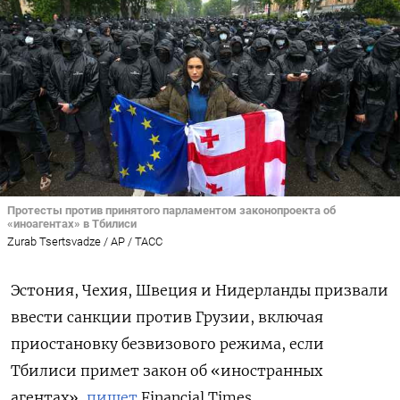
Протесты против принятого парламентом законопроекта об
«иноагентах» в Тбилиси
Zurab Tsertsvadze / AP / ТАСС
Эстония, Чехия, Швеция и Нидерланды призвали
ввести санкции против Грузии, включая
приостановку безвизового режима, если
Тбилиси примет закон об «иностранных
агентах»,
пишет
Financial Times.