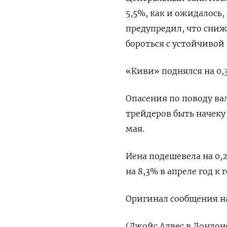
5,5%, как и ожидалось
предупредил, что сниж
бороться с устойчиво
«Киви» поднялся на 0,36
Опасения по поводу ва
трейдеров быть начеку
мая.
Иена подешевела на 0,2
на 8,3% в апреле год к г
Оригинал сообщения на
(Джойс Алвес в Лондон