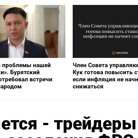
ь проблемы нашей
Член Совета управля
и». Бурятский
Кук готова повысить с
отребовал встречи
если инфляция не нач
народом
снижаться
ется - трейдеры