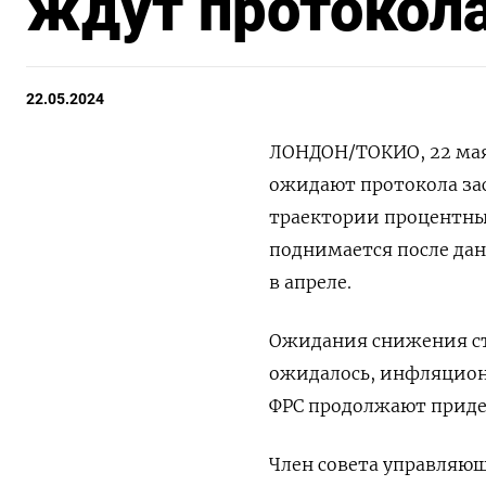
ждут протокол
22.05.2024
ЛОНДОН/ТОКИО, 22 мая 
ожидают протокола зас
траектории процентных
поднимается после да
в апреле.
Ожидания снижения ста
ожидалось, инфляцион
ФРС продолжают приде
Член совета управляющ