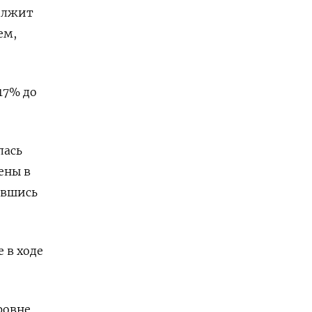
должит
ем,
17% до
лась
ены в
ившись
 в ходе
ровне