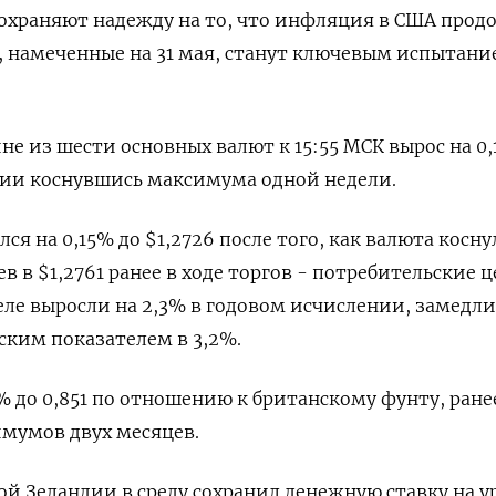
сохраняют надежду на то, что инфляция в США про
, намеченные на 31 мая, станут ключевым испытани
не из шести основных валют к 15:55 МСК вырос на 0,
сессии коснувшись максимума одной недели.
ся на 0,15% до $1,2726​ после того, как валюта косну
 в $1,2761 ранее в ходе торгов - потребительские ц
ле выросли на 2,3% в годовом исчислении, замедл
ским показателем в 3,2%.
% до 0,851 по отношению к британскому фунту, ранее
мумов двух месяцев.
й Зеландии в среду сохранил денежную ставку на у