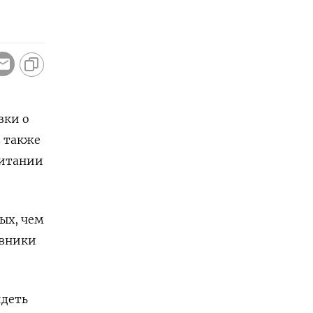
зки о
в также
ритании
ых, чем
овники
идеть