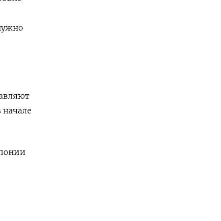
 нужно
тавляют
 начале
Японии