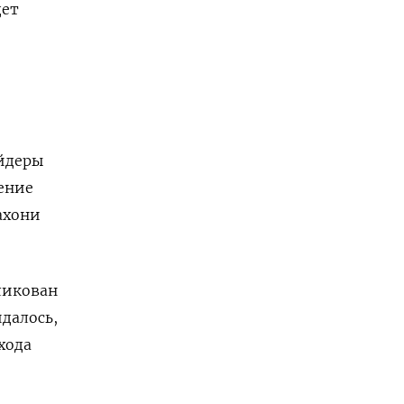
дет
)
ейдеры
ение
ахони
ликован
далось,
хода