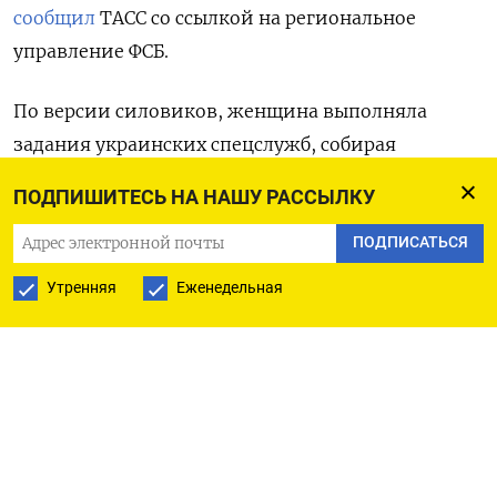
сообщил
ТАСС со ссылкой на региональное
управление ФСБ.
По версии силовиков, женщина выполняла
задания украинских спецслужб, собирая
и передавая им информацию о передвижении
ПОДПИШИТЕСЬ НА НАШУ РАССЫЛКУ
российских военнослужащих, в том числе тех,
которые готовились к отправке на фронт.
ПОДПИСАТЬСЯ
В частности, она фотографировала солдат
Утренняя
Еженедельная
в аэропорту Читы и снимала на видео
автоколонну с мобилизованными,
рассказывала
пресс-секретарь суда.
Также фигурантку обвинили в съемке эшелонов
военной техники для представителя