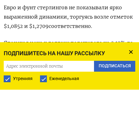
Евро и фунт стерлингов не показывали ярко
выраженной динамики, торгуясь возле отметок
$1,0852​ и $1,2709​ соответственно.
Японская иена к доллару подешевела на 0,12%​ до
156,34.
ПОДПИШИТЕСЬ НА НАШУ РАССЫЛКУ
ПОДПИСАТЬСЯ
Швейцарский франк был малоподвижен на
уровне 0,9114​.
Утренняя
Еженедельная
Юань также почти не изменился: китайская
валюта на материковом рынке торговалась по
7,239​, а на офшорном рынке - у отметки о 7,2477.
Биткоин тем временем вырос на 0,2% до