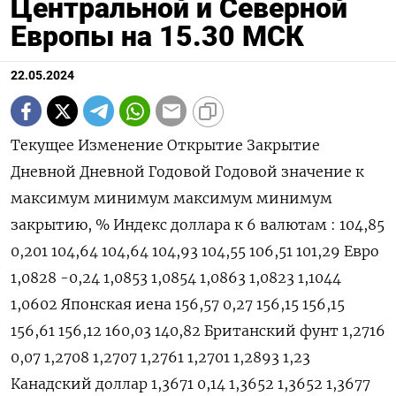
Центральной и Северной
Европы на 15.30 МСК
22.05.2024
Текущее Изменение Открытие Закрытие Дневной Дневной Годовой Годовой значение к максимум минимум максимум минимум закрытию, % Индекс доллара к 6 валютам : 104,85 0,201 104,64 104,64 104,93 104,55 106,51 101,29 Евро 1,0828 -0,24 1,0853 1,0854 1,0863 1,0823 1,1044 1,0602 Японская иена 156,57 0,27 156,15 156,15 156,61 156,12 160,03 140,82 Британский фунт 1,2716 0,07 1,2708 1,2707 1,2761 1,2701 1,2893 1,23 Канадский доллар 1,3671 0,14 1,3652 1,3652 1,3677 1,3625 1,3846 1,323 Шведская крона 10,7382 0,43 10,6875 10,6922 10,7588 10,677 11,0487 10,0558 Швейцарский франк 0,9145 0,37 0,911 0,9111 0,9158 0,9107 0,9224 0,84 Валюты G20: Аргентинский песо 889 0,06 0 889 0 0 889,24 810,65 Австралийский доллар 0,6648 -0,24 0,6664 0,6664 0,6685 0,6645 0,6839 0,6363 Бразильский реал 5,1432 0,4 5,1225 5,1225 5,146 5,1223 5,2911 4,8314 Индийская рупия 83,283 0,04 83,319 83,25 83,319 83,225 83,739 82,65 Индонезийская рупия 15 990 0 15 980 15 990 16 005 15 975 16 285 15 450 Китайский юань 7,2401 0,03 7,2389 7,2376 7,2404 7,2379 7,2472 7,1097 Мексиканский песо 16,6593 0,24 16,6242 16,62 16,678 16,5964 17,865 16,2645 Российский рубль 90,211 -0,01 90,4955 90,2205 91,1205 89,4925 95,4705 88,795 Саудовский риал 3,7502 0 3,7503 3,7503 3,7505 3,7505 3,7515 3,7483 Турецкая лира 32,178 0,17 32,195 32,1226 32,245 32,1573 33,0255 29,567 Южнокорейская вона 1 367,4 0,32 1 363,18 1 363 1 367,85 1 360,47 1 400,15 1 291,17 Южноафриканский ранд 18,2073 0,69 18,0742 18,0821 18,2527 18,0361 19,3912 18,03 Европа: Польский злотый 3,9401 0,63 3,9154 3,9156 3,9457 3,9151 4,1235 3,9073 Чешская крона 22,851 0,37 22,764 22,767 22,863 22,751 23,883 22,308 Венгерский форинт 357,94 0,84 354,95 354,95 358,55 354,76 373,02 343,35 Норвежская крона 10,6911 0,2 10,6521 10,6694 10,7184 10,65 11,1375 10,1432