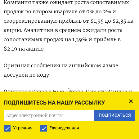
Компания также ожидает роста сопоставимых
продаж во втором квартале от 0% до 2% и
скорректированную прибыль от $1,95 до $2,35 на
акцию. Аналитики в среднем ожидали роста
сопоставимых продаж на 1,39% и прибыль в
$2,19 на акцию.
Оригинал сообщения на английском языке
доступен по коду:
(Сиддхарт Кавал в Нью-Йорке, Савьята Мишра и
Ананья Мариам Раджеш в Бангалоре)
ПОДПИШИТЕСЬ НА НАШУ РАССЫЛКУ
ПОДПИСАТЬСЯ
Утренняя
Еженедельная
ПОДПИСАТЬСЯ НА ТЕЛЕГРАМ