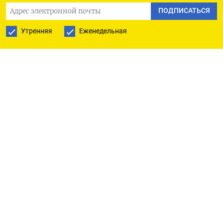
опасения об инфляции и подпитавшим
ПОДПИСАТЬСЯ
ожидания снижения ставки ФРС.
Утренняя
Еженедельная
Согласно опросу, ожидается, что индекс Dow
Jones завершит 2024 год на отметке 40.765, на
прошлой неделе впервые преодолел отметку
40.000.
Хотя представители ФРС намекнули, что цикл
смягчения в ближайшее время может не
начаться, многие инвесторы по-прежнему
ожидают, что регулятор сможет дважды
снизить ставки в 2024 году.
Мнение ответивших на дополнительный вопрос
стратегов по поводу того, вероятна ли