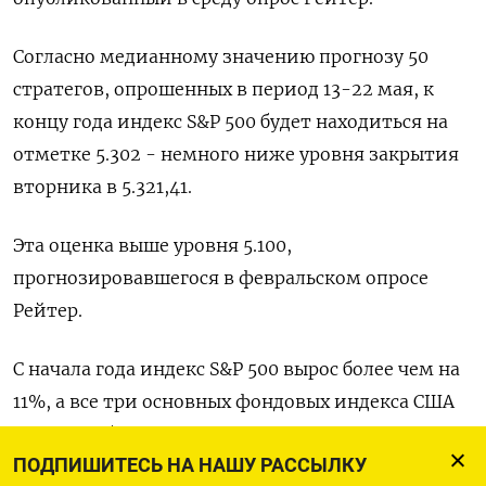
Согласно медианному значению прогнозу 50
стратегов, опрошенных в период 13-22 мая, к
концу года индекс S&P 500 будет находиться на
отметке 5.302 - немного ниже уровня закрытия
вторника в 5.321,41.
Эта оценка выше уровня 5.100,
прогнозировавшегося в февральском опросе
Рейтер.
С начала года индекс S&P 500 вырос более чем на
11%, а все три основных фондовых индекса США
недавно обновили рекордные пики, в том числе
ПОДПИШИТЕСЬ НА НАШУ РАССЫЛКУ
благодаря экономическим данным, ослабившим