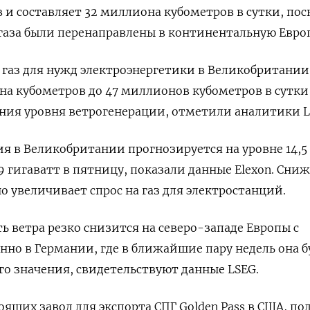
и составляет 32 миллиона кубометров в сутки, пос
газа были перенаправлены в континентальную Европ
а газ для нужд электроэнергетики в Великобритании
на кубометров до 47 миллионов кубометров в сутки
ия уровня ветрогенерации, отметили аналитики L
я в Великобритании прогнозируется на уровне 14,5
,9 гигаватт в пятницу, показали данные Elexon. Сни
о увеличивает спрос на газ для электростанций.
ь ветра резко снизится на северо-западе Европы с
енно в Германии, где в ближайшие пару недель она б
го значения, свидетельствуют данные LSEG.
ящих завод для экспорта СПГ Golden Pass в США, по