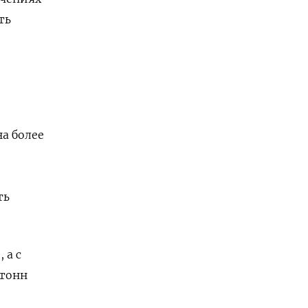
ть
а более
ть
 а с
 тонн