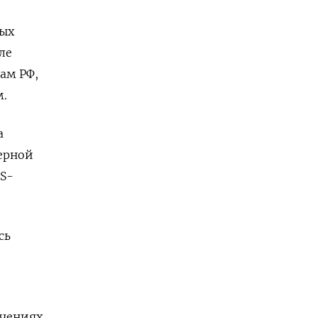
ных
ле
ам РФ,
м.
а
ерной
S-
сь
учениях