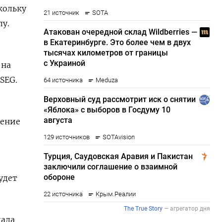
кольку
у.
 на
SEG.
жение
удет
дала