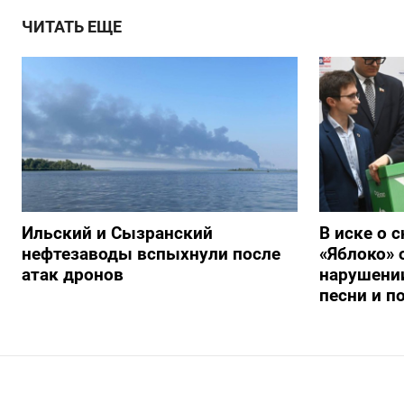
ЧИТАТЬ ЕЩЕ
Ильский и Сызранский
В иске о 
нефтезаводы вспыхнули после
«Яблоко» 
атак дронов
нарушении
песни и п