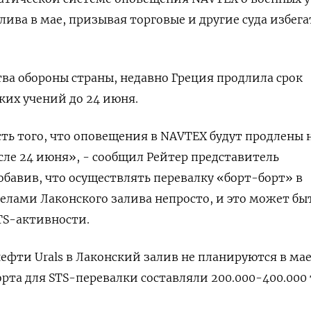
лива в мае, призывая торговые и другие суда избега
а обороны страны, недавно Греция продлила срок
их учений до 24 июня.
ть того, что оповещения в NAVTEX будут продлены н
ле 24 июня», - сообщил Рейтер представитель
бавив, что осуществлять перевалку «борт-борт» в
елами Лаконского залива непросто, и это может бы
S-активности.
фти Urals в Лаконский залив не планируются в мае,
орта для STS-перевалки составляли 200.000-400.000