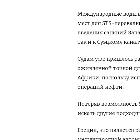
Международные воды в
мест для STS-перевалк
введения санкций Запа
так и к Суэцкому кана
Судам уже пришлось ра
оживленной точкой для
Африки, поскольку ис
операций нефти.
Потеряв возможность 
искать другие подходя
Греция, что является 
международной автома