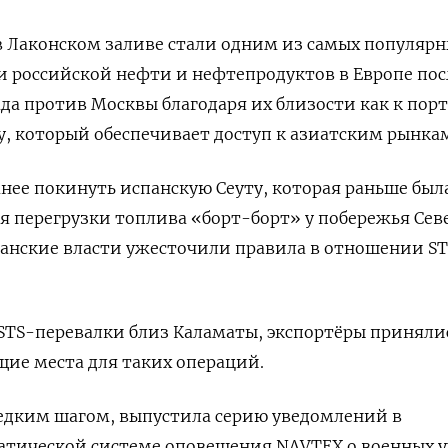
 Лаконском заливе стали одним из самых популяр
и российской нефти и нефтепродуктов в Европе пос
да против Москвы благодаря их близости как к порт
лу, который обеспечивает доступ к азиатским рынка
нее покинуть испанскую Сеуту, которая раньше был
 перегрузки топлива «борт-борт» у побережья Сев
панские власти ужесточили правила в отношении ST
STS-перевалки близ Каламаты, экспортёры приняли
щие места для таких операций.
редким шагом, выпустила серию уведомлений в
тической системе оповещения NAVTEX о военных 