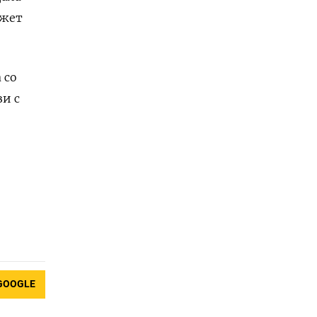
ожет
 со
и с
GOOGLE