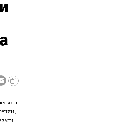
и
а
ческого
реции,
азали