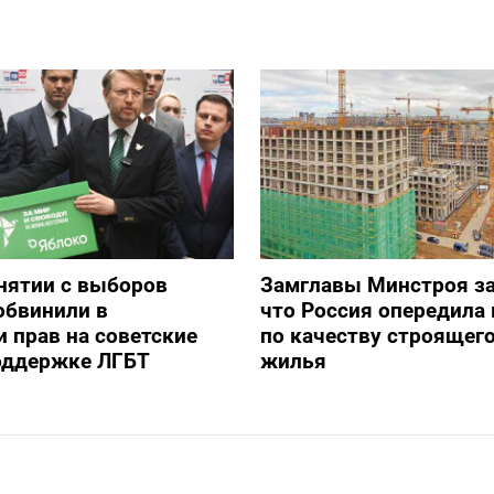
снятии с выборов
Замглавы Минстроя за
обвинили в
что Россия опередила 
 прав на советские
по качеству строящег
оддержке ЛГБТ
жилья