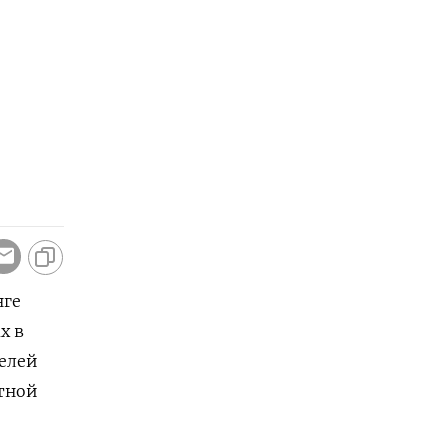
нге
х в
елей
тной