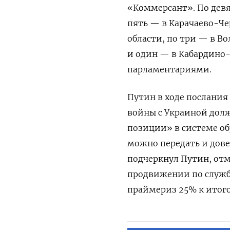
«Коммерсант». По девя
пять — в Карачаево-Че
области, по три — в Во
и один — в Кабардино
парламентариями.
Путин в ходе послания
войны с Украиной долж
позиции» в системе об
можно передать и дов
подчеркнул Путин, от
продвижении по службе
праймериз 25% к итого