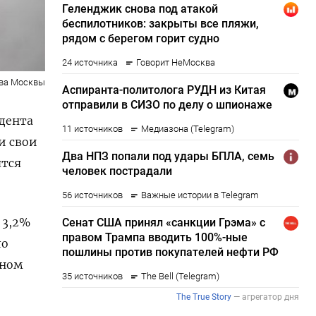
тва Москвы
идента
и свои
ятся
 3,2%
ло
ьном