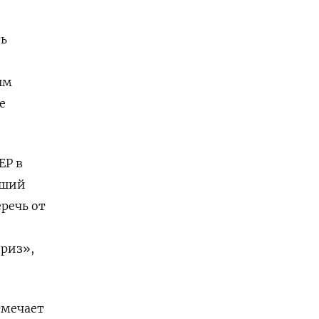
ть
ым
е
ЕР в
вший
еречь от
ериз»,
тмечает