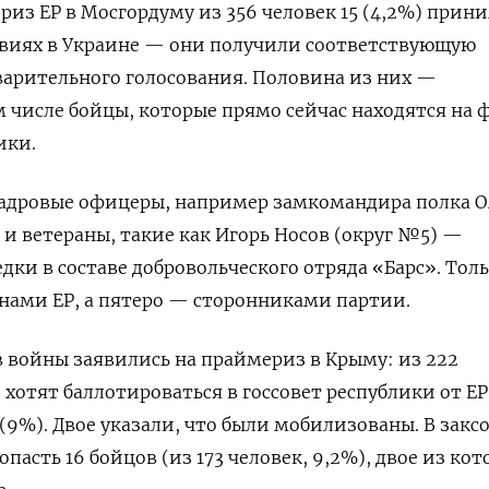
ериз ЕР в Мосгордуму из 356 человек 15 (4,2%) прин
твиях в Украине — они получили соответствующую
варительного голосования. Половина из них —
 числе бойцы, которые прямо сейчас находятся на 
ики.
кадровые офицеры, например замкомандира полка О
 и ветераны, такие как Игорь Носов (округ №5) —
дки в составе добровольческого отряда «Барс». Толь
нами ЕР, а пятеро — сторонниками партии.
 войны заявились на праймериз в Крыму: из 222
хотят баллотироваться в госсовет республики от ЕР,
(9%). Двое указали, что были мобилизованы. В закс
пасть 16 бойцов (из 173 человек, 9,2%), двое из ко