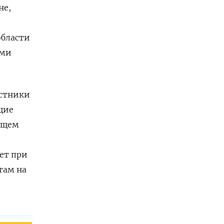
не,
области
ими
астники
щие
дущем
ет при
там на