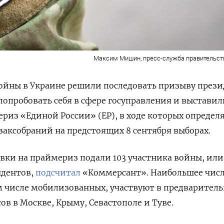
Максим Мишин, пресс-служба правительс
войны в Украине решили последовать призыву през
опробовать себя в сфере госуправления и выставил
риз «Единой России» (ЕР), в ходе которых определ
заксобраний на предстоящих 8 сентября выборах.
вки на праймериз подали 103 участника войны, или
ндентов,
подсчитал
«Коммерсант». Наибольшее чис
м числе мобилизованных, участвуют в предварител
ов в Москве, Крыму, Севастополе и Туве.