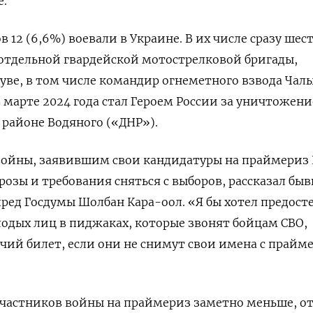
.
в 12 (6,6%) воевали в Украине. В их числе сразу шес
отдельной гвардейской мотострелковой бригады,
уве, в том числе командир огнеметного взвода Чал
 марте 2024 года стал Героем России за уничтожени
 районе Водяного («ДНР»).
войны, заявившим свои кандидатуры на праймериз 
грозы и требования сняться с выборов, рассказал бы
пред Госдумы Шолбан Кара-оол. «Я бы хотел предост
одых лиц в пиджаках, которые звонят бойцам СВО,
чий билет, если они не снимут свои имена с прайм
участников войны на праймериз заметно меньше, о