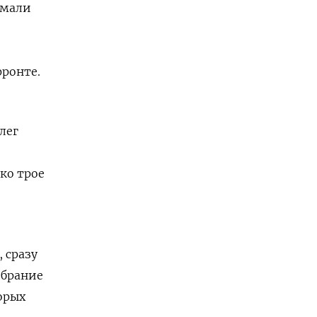
имали
фронте.
лег
ко трое
 сразу
обрание
торых