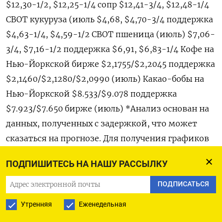
$12,30-1/2, $12,25-1/4 сопр $12,41-3/4, $12,48-1/4
CBOT кукуруза (июль $4,68, $4,70-3/4 поддержка
$4,63-1/4, $4,59-1/2 CBOT пшеница (июль) $7,06-
3/4, $7,16-1/2 поддержка $6,91, $6,83-1/4 Кофе на
Нью-Йоркской бирже $2,1755/$2,2045 поддержка
$2,1460/$2,1280/$2,0990 (июль) Какао-бобы на
Нью-Йоркской $8.533/$9.078 поддержка
$7.923/$7.650 бирже (июль) *Анализ основан на
данных, полученных с задержкой, что может
сказаться на прогнозе. Для получения графиков
используйте код, чтобы получить исходные
ПОДПИШИТЕСЬ НА НАШУ РАССЫЛКУ
сообщения. ** Ван Тао является техническим
аналитиком Рейтер по сырьевым и
ПОДПИСАТЬСЯ
энергетическим рынкам и выражает
Утренняя
Еженедельная
собственное мнение. Информация в данном