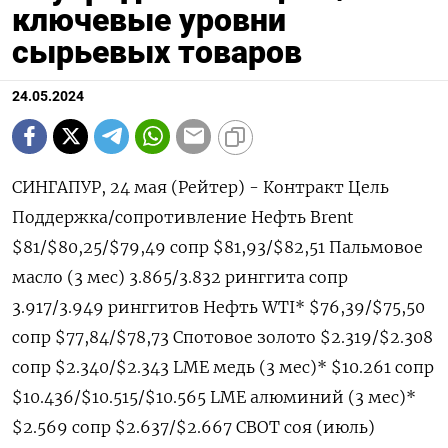
ключевые уровни
сырьевых товаров
24.05.2024
СИНГАПУР, 24 мая (Рейтер) - Контракт Цель
Поддержка/сопротивление Нефть Brent
$81/$80,25/$79,49 сопр $81,93/$82,51 Пальмовое
масло (3 мес) 3.865/3.832 ринггита сопр
3.917/3.949 ринггитов Нефть WTI* $76,39/$75,50
сопр $77,84/$78,73 Спотовое золото $2.319/$2.308
сопр $2.340/$2.343 LME медь (3 мес)* $10.261 сопр
$10.436/$10.515/$10.565 LME алюминий (3 мес)*
$2.569 сопр $2.637/$2.667 CBOT соя (июль)