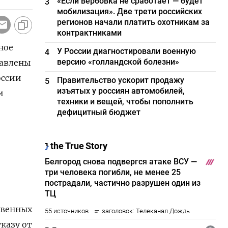
«Если вербовка не сработает — будет
3
мобилизация». Две трети российских
регионов начали платить охотникам за
контрактниками
ное
У России диагностировали военную
4
версию «голландской болезни»
равлены
оссии
Правительство ускорит продажу
5
изъятых у россиян автомобилей,
и
техники и вещей, чтобы пополнить
дефицитный бюджет
твенных
казу от