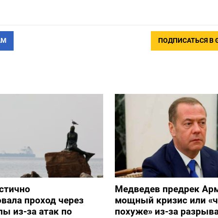
АМ
ПОДПИСАТЬСЯ В 
стично
Медведев предрек Ар
вала проход через
мощный кризис или «ч
ы из-за атак по
похуже» из-за разрыва