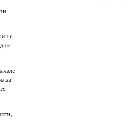
е
ции
фин в
д на
начале
в на
го
асли,