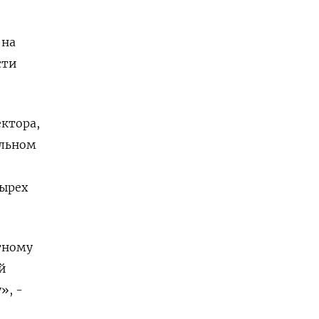
 на
сти
ектора,
альном
тырех
тному
й
», -