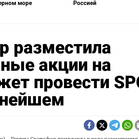
ерном море
Россией
р разместила
ные акции на
ожет провести SP
ьнейшем