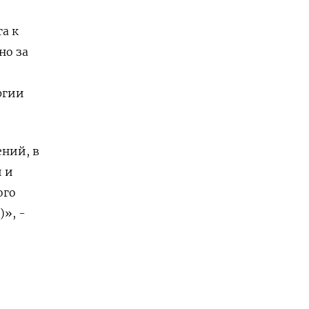
а к
но за
ргии
ний, в
 и
ого
», -