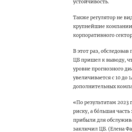
устойчивость.
Также регулятор не ви
крупнейшие компании 
корпоративного секто
В этот раз, обследова
ЦБ пришел к выводу, ч
уровне прогнозного ди
увеличивается с 10 до 
дополнительных компан
«По результатам 2023 
риску, а бо́льшая час
прибыли для обслужива
заключил ЦБ. (Елена Ф