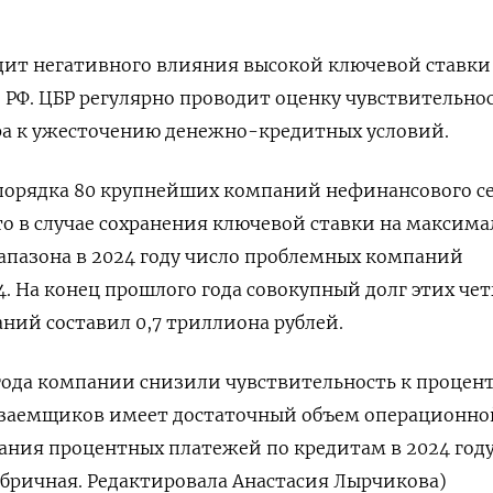
дит негативного влияния высокой ключевой ставки
РФ. ЦБР регулярно проводит оценку чувствительно
ра к ужесточению денежно-кредитных условий.
в порядка 80 крупнейших компаний нефинансового с
то в случае сохранения ключевой ставки на максим
апазона в 2024 году число проблемных компаний
14. На конец прошлого года совокупный долг этих че
ий составил 0,7 триллиона рублей.
года компании снизили чувствительность к процен
ть заемщиков имеет достаточный объем операционно
ния процентных платежей по кредитам в 2024 году
абричная. Редактировала Анастасия Лырчикова)