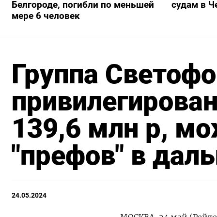
Белгороде, погибли по меньшей
судам в Ч
мере 6 человек
Группа Светофо
привилегирован
139,6 млн р, м
"префов" в дал
24.05.2024