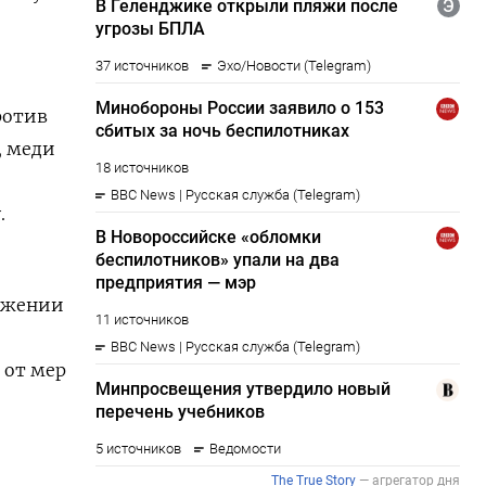
ротив
, меди
.
ложении
 от мер