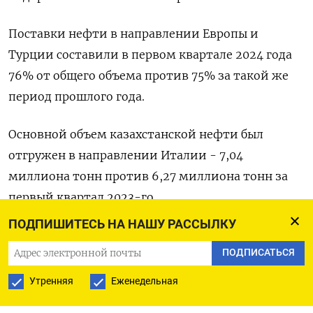
Поставки нефти в направлении Европы и
Турции составили в первом квартале 2024 года
76% от общего объема против 75% за такой же
период прошлого года.
Основной объем казахстанской нефти был
отгружен в направлении Италии - 7,04
миллиона тонн против 6,27 миллиона тонн за
первый квартал 2023-го.
ПОДПИШИТЕСЬ НА НАШУ РАССЫЛКУ
В первом квартале текущего года экспорт
ПОДПИСАТЬСЯ
казахстанского сырья в Европу вырос за счет
поставок в Германию, Хорватию и Болгарию, по
Утренняя
Еженедельная
данным Бюро нацстатистики.