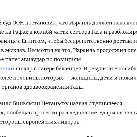
 суд ООН постановил, что Израиль должен немедле
е на Рафах в южной части сектора Газа и разблокир
ранице с Египтом, чтобы беспрепятственно доставл
в эксклав.
Несмотря на это, Израиль продолжил оп
нье нанес авиаудар по позициям
авший
пожар в лагере беженцев. В результате погибл
более половины которых — женщины, дети и пожи
 органов здравоохранения Газы.
аиля Биньямин Нетаньяху
назвал
случившееся
, пообещав провести расследование. Удары вызвал
стороны европейских лидеров.