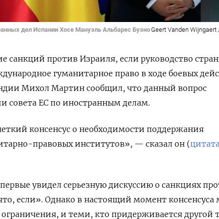
анных дел Испании Хосе Мануэль Альбарес Буэно
Geert Vanden Wijngaert 
ие санкций против Израиля, если руководство стра
ждународное гуманитарное право в ходе боевых дей
андии Михол Мартин сообщил, что данный вопрос
ии совета ЕС по иностранным делам.
четкий консенсус о необходимости поддержания
тарно-правовых институтов», — сказал он (
цитат
первые увидел серьезную дискуссию о санкциях пр
что, если». Однако в настоящий момент консенсуса
а ограничения, и теми, кто придерживается другой 