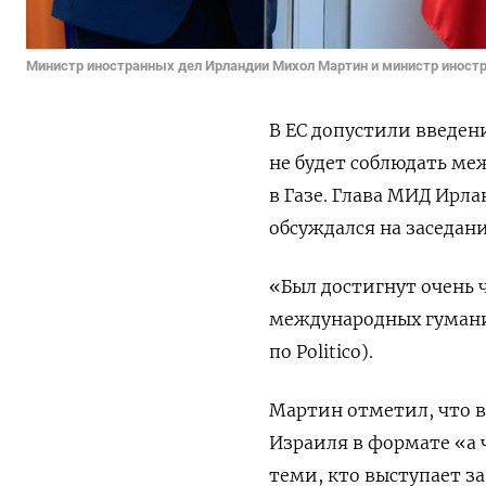
Министр иностранных дел Ирландии Михол Мартин и министр иностр
В ЕС допустили введен
не будет соблюдать ме
в Газе. Глава МИД Ирл
обсуждался на заседан
«Был достигнут очень 
международных гумани
по Politico).
Мартин отметил, что в
Израиля в формате «а 
теми, кто выступает з