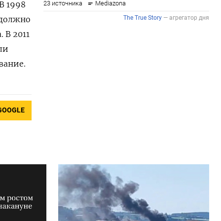
В 1998
 должно
 В 2011
ли
вание.
GOOGLE