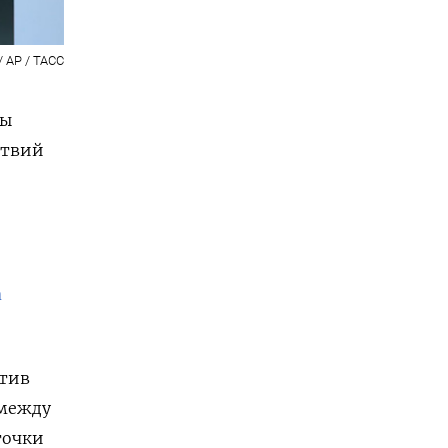
/ AP / ТАСС
ны
ствий
а
отив
 между
точки