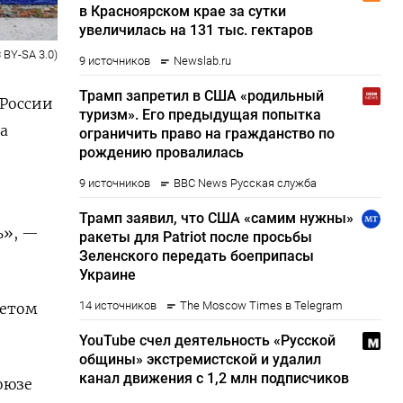
 BY-SA 3.0)
 России
а
ь», —
четом
оюзе