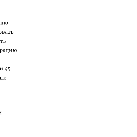
нно
овать
ять
ерацию
и 45
лые
и