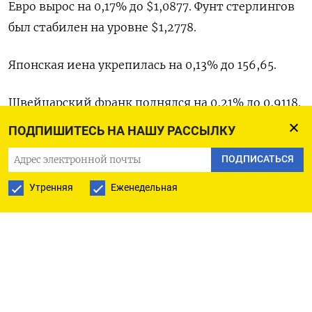
Евро вырос на 0,17% до $1,0877​. Фунт стерлингов
был стабилен на уровне $1,2778​.
Японская иена укрепилась на 0,13%​ до 156,65.
Швейцарский франк поднялся на 0,21% до 0,9118​.
ПОДПИШИТЕСЬ НА НАШУ РАССЫЛКУ
Юань на материковом и офшорном рынке не
ПОДПИСАТЬСЯ
показывал ярко выраженной динамики,
торгуясь у отметок 7,2459​ и 7,2578
Утренняя
Еженедельная
соответственно.
Биткоин просел на 2,76% до $67.667.
Эфириум опустился на 1,45% до $3.832,4.