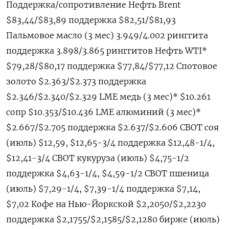
Поддержка/сопротивление Нефть Brent
$83,44/$83,89 поддержка $82,51/$81,93
Пальмовое масло (3 мес) 3.949/4.002 ринггита
поддержка 3.898/3.865 ринггитов Нефть WTI*
$79,28/$80,17 поддержка $77,84/$77,12 Спотовое
золото $2.363/$2.373 поддержка
$2.346/$2.340/$2.329 LME медь (3 мес)* $10.261
сопр $10.353/$10.436 LME алюминий (3 мес)*
$2.667/$2.705 поддержка $2.637/$2.606 CBOT соя
(июль) $12,59, $12,65-3/4 поддержка $12,48-1/4,
$12,41-3/4 CBOT кукуруза (июль) $4,75-1/2
поддержка $4,63-1/4, $4,59-1/2 CBOT пшеница
(июль) $7,29-1/4, $7,39-1/4 поддержка $7,14,
$7,02 Кофе на Нью-Йоркской $2,2050/$2,2230
поддержка $2,1755/$2,1585/$2,1280 бирже (июль)