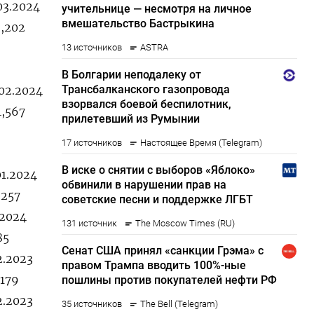
03.2024
2,202
.02.2024
4,567
01.2024
,257
.2024
85
2.2023
,179
2.2023