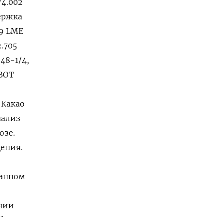
/4.002
ержка
29 LME
.705
48-1/4,
CBOT
 Какао
нализ
озе.
щения.
данном
ении