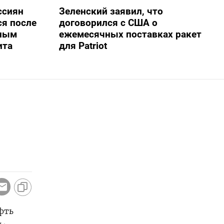
ссиян
Зеленский заявил, что
ся после
договорился с США о
нным
ежемесячных поставках ракет
ита
для Patriot
фть