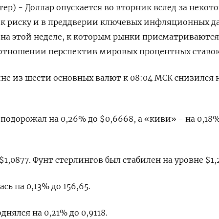
тер) - Доллар опускается во вторник вслед за некот
к риску и в преддверии ключевых инфляционных д
на этой неделе, к которым рынки присматриваются
 отношении перспектив мировых процентных ставок
ине из шести основных валют к 08:04 МСК снизился 
одорожал на 0,26% до $0,6668​, а «киви» - на 0,18%
$1,0877​. Фунт стерлингов был стабилен на уровне $1,2
ь на 0,13%​ до 156,65.
ялся на 0,21% до 0,9118​.