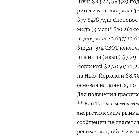
Brent $83,44/$83,89 по
ринггита поддержка 3.
$77,84/$77,12 Спотовое
медь (3 мес)* $10.261 
поддержка $2.637/$2.60
$12,41-3/4 CBOT кукуру
пшеница (июль) $7,29-1
Йоркской $2,2050/$2,22
на Нью-Йоркской $8.53
основан на данных, пол
Для получения графико
** Ван Тао является т
энергетическим рынка
сообщении не являетс
рекомендацией. Читат