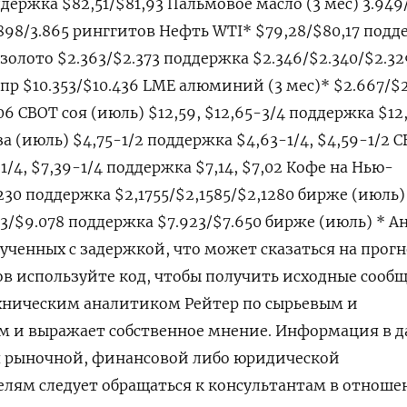
ддержка $82,51/$81,93 Пальмовое масло (3 мес) 3.949
898/3.865 ринггитов Нефть WTI* $79,28/$80,17 подд
 золото $2.363/$2.373 поддержка $2.346/$2.340/$2.3
сопр $10.353/$10.436 LME алюминий (3 мес)* $2.667/$2
6 CBOT соя (июль) $12,59, $12,65-3/4 поддержка $12,
за (июль) $4,75-1/2 поддержка $4,63-1/4, $4,59-1/2 
/4, $7,39-1/4 поддержка $7,14, $7,02 Кофе на Нью-
30 поддержка $2,1755/$2,1585/$2,1280 бирже (июль)
3/$9.078 поддержка $7.923/$7.650 бирже (июль) * А
ученных с задержкой, что может сказаться на прогн
в используйте код, чтобы получить исходные сооб
ехническим аналитиком Рейтер по сырьевым и
м и выражает собственное мнение. Информация в 
я рыночной, финансовой либо юридической
елям следует обращаться к консультантам в отнош