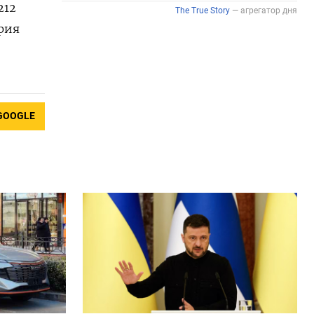
212
ария
GOOGLE