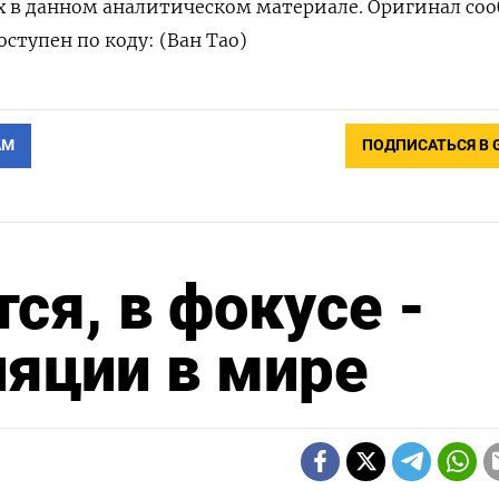
х в данном аналитическом материале. Оригинал со
ступен по коду: (Ван Тао)
АМ
ПОДПИСАТЬСЯ В 
ся, в фокусе -
яции в мире