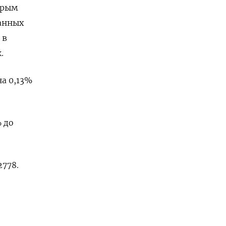
орым
анных
 в
.
на 0,13%
 до
778​.