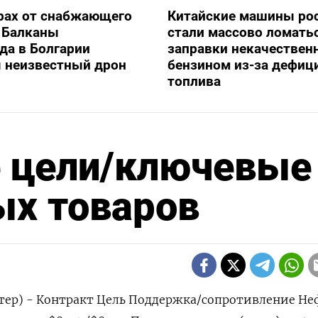
рах от снабжающего
Китайские машины ро
 Балканы
стали массово ломать
да в Болгарии
заправки некачестве
я неизвестный дрон
бензином из-за дефиц
топлива
 цели/ключевые
ых товаров
тер) - Контракт Цель Поддержка/сопротивление Не