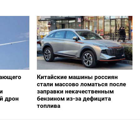
жающего
Китайские машины россиян
стали массово ломаться после
и
заправки некачественным
й дрон
бензином из-за дефицита
топлива