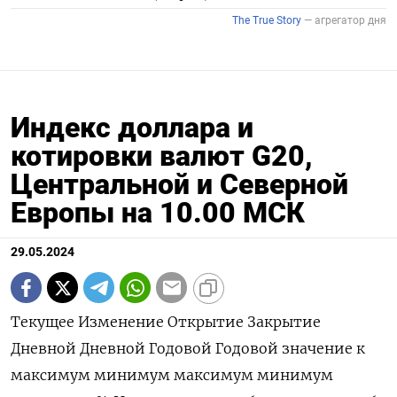
Индекс доллара и
котировки валют G20,
Центральной и Северной
Европы на 10.00 МСК
29.05.2024
Текущее Изменение Открытие Закрытие Дневной Дневной Годовой Годовой значение к максимум минимум максимум минимум закрытию, % Индекс доллара к 6 валютам : 104,65 -0,01 104,67 104,66 104,74 104,62 106,51 101,29 Евро 1,0852 -0,03 1,0855 1,0855 1,086 1,0845 1,1044 1,0602 Японская иена 157,09 -0,04 157,13 157,16 157,4 156,93 160,03 140,82 Британский фунт 1,2759 -0,01 1,2759 1,276 1,2775 1,2747 1,2893 1,23 Канадский доллар 1,3654 0,07 1,3642 1,3645 1,3672 1,3642 1,3846 1,323 Шведская крона 10,575 0,08 10,5639 10,5661 10,5982 10,5634 11,0487 10,0558 Швейцарский франк 0,9121 -0,03 0,9119 0,9124 0,9127 0,9117 0,9224 0,84 Валюты G20: Аргентинский песо 893 0 0 893 0 0 893,24 810,65 Австралийский доллар 0,6654 0,09 0,6647 0,6648 0,6665 0,6639 0,6839 0,6363 Бразильский реал 5,1602 -0,02 5,1609 5,1611 5,1681 5,1608 5,2911 4,8314 Индийская рупия 83,3291 0,2 83,168 83,16 83,3475 83,188 83,739 82,65 Индонезийская рупия 16 160 0,47 16 120 16 085 16 165 16 140 16 285 15 450 Китайский юань 7,2476 0,04 7,2472 7,2448 7,2488 7,2472 7,2488 7,1097 Мексиканский песо 16,7656 -0,09 16,777 16,7799 16,814 16,775 17,865 16,2645 Российский рубль 88,9875 0,47 88,6775 88,5705 89,515 88,4675 95,4705 87,7795 Саудовский риал 3,7505 0 3,7504 3,7504 3,7506 3,7506 3,7515 3,7483 Турецкая лира 32,169 -0,2 32,2168 32,2335 32,3034 32,2219 33,0255 29,567 Южнокорейская вона 1 365 0,19 1 362,64 1 362,42 1 366,73 1 362,53 1 400,15 1 291,17 Южноафриканский ранд 18,2289 -0,25 18,2907 18,2749 18,3326 18,2394 19,3912 18,03 Европа: Польский злотый 3,9157 -0,01 3,9158 3,9159 3,9236 3,9167 4,1235 3,9013 Чешская крона 22,731 0,2 22,685 22,685 22,745 22,717 23,883 22,308 Венгерский форинт 354,48 0,14 353,9 354 354,84 353,76 373,02 343,35 Норвежская крона 10,4957 -0,09 10,4894 10,5053 10,5374 10,4954 11,1375 10,1432