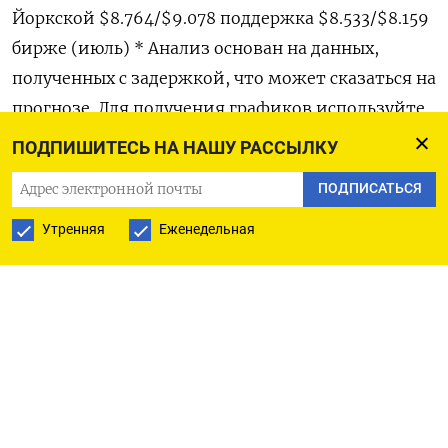
Йоркской $8.764/$9.078 поддержка $8.533/$8.159
бирже (июль) * Анализ основан на данных,
полученных с задержкой, что может сказаться на
прогнозе. Для получения графиков используйте
код, чтобы получить исходные сообщения. ** Ван
ПОДПИШИТЕСЬ НА НАШУ РАССЫЛКУ
Тао является техническим аналитиком Рейтер
ПОДПИСАТЬСЯ
по сырьевым и энергетическим рынкам и
выражает собственное мнение. Информация в
Утренняя
Еженедельная
данном сообщении не является рыночной,
финансовой либо юридической рекомендацией.
Читателям следует обращаться к консультантам
в отношении продуктов, упомянутых в данном
аналитическом материале. Оригинал сообщения
на английском языке доступен по коду: (Ван Тао)