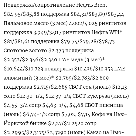
Поддержка/сопротивление Нефть Brent
$84,95/$85,88 поддержка $84,31/$83,89/$83,44
Пальмовое масло (3 мес) 4.002/4.025 ринггитов
поддержка 3.949/3.917 ринггитов Нефть WTI*
$81/$81,61 поддержка $79,74/$79,28/$78,73
Спотовое золото $2.373 поддержка
$2.352/$2.346/$2.340 LME медь (3 мес)*
$10.644/$10.723 поддержка $10.436/$10.353 LME
алюминий (3 мес)* $2.765/$2.783/$2.809
поддержка $2.715/$2.685 CBOT соя (июль) $12,13
сопр $12,30-1/2, $12,37-1/4 CBOT кукуруза (июль)
$4,55-3/4 сопр $4,63-1/4, $4,68 CBOT пшеница
(июль) $6,74-1/2 сопр $7,02, $7,14 Кофе на Нью-
Йоркской бирже $2,27/$2,2520 сопр
$2,2995/$2,3175/$2,3290 (июль) Какао на Нью-