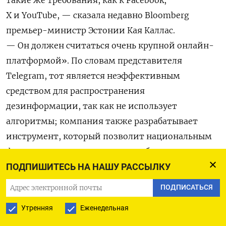
такие же требования, как к Facebook,
X и YouTube, — сказала недавно Bloomberg
премьер-министр Эстонии Кая Каллас.
— Он должен считаться очень крупной онлайн-
платформой». По словам представителя
Telegram, тот является неэффективным
средством для распространения
дезинформации, так как не использует
алгоритмы; компания также разрабатывает
инструмент, который позволит национальным
фактчекинговым агентствам добавлять
к соответствующим постам проверенную
ПОДПИШИТЕСЬ НА НАШУ РАССЫЛКУ
информацию.
ПОДПИСАТЬСЯ
Утренняя
Еженедельная
Дополнительное беспокойство у властей
ЕС вызывает тот факт, что российские