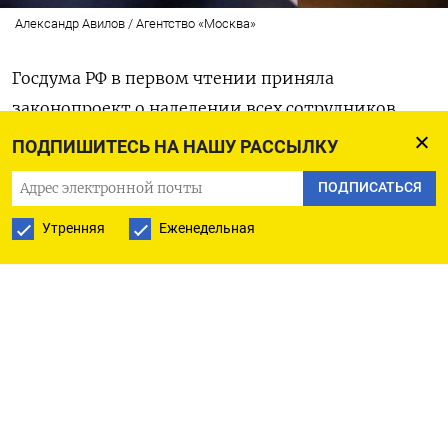
Александр Авилов / Агентство «Москва»
Госдума РФ в первом чтении приняла
законопроект о наделении всех сотрудников
органов принудительного исполнения
ПОДПИШИТЕСЬ НА НАШУ РАССЫЛКУ
полномочиями применять физическую силу,
ПОДПИСАТЬСЯ
спецсредства и огнестрельное оружие,
сообщает
ТАСС.
Утренняя
Еженедельная
Документ внесли в нижнюю палату парламента
в апреле, новые поправки дополняют закон
«Об органах принудительного исполнения РФ».
Согласно закону, пристав получает право
применить оружие для защиты судей,