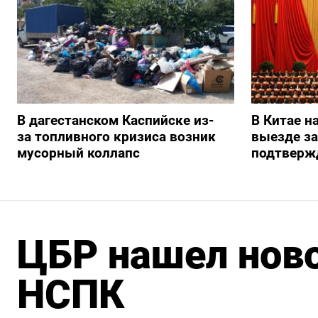
В дагестанском Каспийске из-
В Китае н
за топливного кризиса возник
выезде з
мусорный коллапс
подтверж
ЦБР нашел ново
НСПК