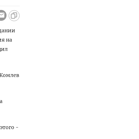
едании
ия на
щил
 Комлев
а
этого -