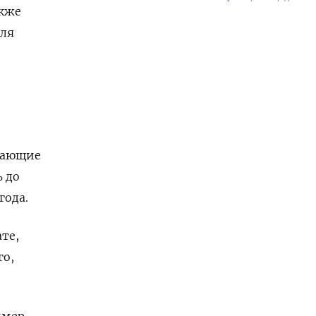
акже
Для
етающие
ь до
года.
те,
го,
имер