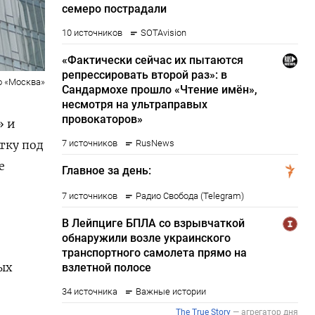
о «Москва»
» и
тку под
е
ых