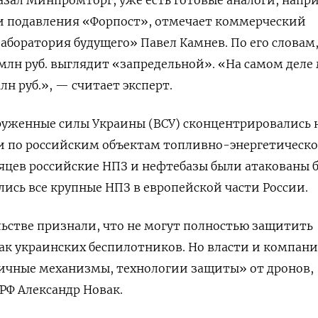
и подавления «Форпост», отмечает коммерческий
боратория будущего» Павел Камнев. По его словам
 млн руб. выглядит «запредельной». «На самом дел
н руб.», — считает эксперт.
оруженные силы Украины (ВСУ) сконцентрировались 
и по российским объектам топливно-энергетическо
сяцев российские НПЗ и нефтебазы были атакованы б
лись все крупные НПЗ в европейской части России.
ьстве признали, что не могут полностью защитить
ак украинских беспилотников. Но власти и компан
ичные механизмы, технологии защиты» от дронов,
РФ Александр Новак.