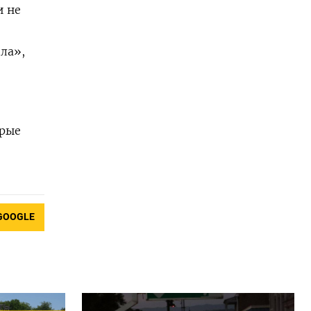
и не
ла»,
орые
GOOGLE