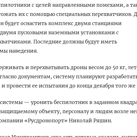
еспилотники с целей направленными помехами, а т
тожать их с помощью специальных перехватчиков. 
н будет оснастить комплекс двумя станциями
 двумя пусковыми наземными установками с
ватчиками. Последние должны будут иметь
мы наведения.
уживать и перехватывать дроны весом до 50 кг, л
Согласно документам, систему планируют разработат
 и провести ее испытания до конца декабря того же 
 системы — уронить беспилотник в заданном квадра
 защищаемому объекту, персоналу и людям возле не
компании «Русдронопорт» Николай Ряшин.
казал Минпромторг, уже есть готовые аналоги, напр