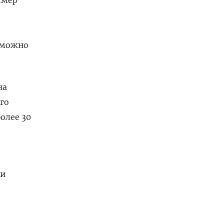
,
е можно
на
го
олее 30
ии