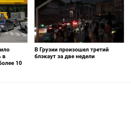
шило
В Грузии произошел третий
 в
блэкаут за две недели
более 10