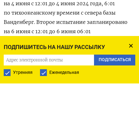
на 4 июня с 12:01 до 4 июня 2024 года, 6:01
по тихоокеанскому времени с севера базы
Ванденберг. Второе испытание запланировано
на 6 июня с 12:01 до 6 июня 06:01
по тихоокеанскому времени с севера
ПОДПИШИТЕСЬ НА НАШУ РАССЫЛКУ
Ванденберга», — говорится в сообщении.
ПОДПИСАТЬСЯ
Тестовые пуски Minuteman III, стоящих
Утренняя
Еженедельная
на вооружении Пентагона с 1970-х годов,
должны продемонстрировать готовность
ядерных сил США и обеспечить уверенность
в летальности и эффективности национального
ядерного сдерживания.
«Предыдущий испытательный запуск,