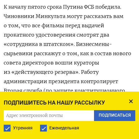
К началу пятого срока Путина ФСБ победила.
Чиновники Минкульта могут рассказать вам
о том, что все фильмы перед выдачей
прокатного удостоверения смотрят два
«сотрудника в штатском». Бизнесмены-
сырьевики расскажут о том, как в состав нового
совета директоров вошли кураторы
из «действующего резерва». Работу
администрации президента контролирует
Вторая служба (по защите конституционного
строя), а в Совбезе работают только силовики.
ПОДПИШИТЕСЬ НА НАШУ РАССЫЛКУ
Перефразируя цитату Путина времен 2000-го
ПОДПИСАТЬСЯ
года, «Лубянка» внедрилась в систему власти
страны так успешно, как не было никогда
Утренняя
Еженедельная
в ее истории.