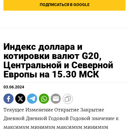
ПОДПИСАТЬСЯ В GOOGLE
Индекс доллара и
котировки валют G20,
Центральной и Северной
Европы на 15.30 МСК
03.06.2024
Текущее Изменение Открытие Закрытие Дневной Дневной Годовой Годовой значение к максимум минимум максимум минимум закрытию, % Индекс доллара к 6 валютам : 104,58 0 104,57 104,58 104,77 104,5 106,51 101,29 Евро 1,0846 0 1,0849 1,0841 1,0858 1,0828 1,1044 1,0602 Японская иена 156,83 -0,31 157,31 157,31 157,47 156,65 160,03 140,82 Британский фунт 1,2733 -0,05 1,2729 1,2739 1,2755 1,2695 1,2893 1,23 Канадский доллар 1,3625 0 1,3626 1,3626 1,3668 1,3606 1,3846 1,323 Шведская крона 10,5021 -0,09 10,5252 10,5143 10,5351 10,5006 11,0487 10,0558 Швейцарский франк 0,9006 -0,14 0,9025 0,9019 0,9035 0,9006 0,9224 0,84 Валюты G20: Аргентинский песо 895,5 0,14 0 895,5 0 0 895,5 810,65 Австралийский доллар 0,6661 0,17 0,6652 0,6652 0,6664 0,6633 0,6839 0,6363 Бразильский реал 5,2438 -0,01 5,2455 5,2443 5,2669 5,2439 5,2911 4,8314 Индийская рупия 83,1167 -0,37 83,119 83,424 83,1675 82,9575 83,739 82,65 Индонезийская рупия 16 225 -0,12 16 245 16 245 16 255 16 210 16 285 15 450 Китайский юань 7,2459 0,06 7,2436 7,2415 7,2467 7,2425 7,2496 7,1097 Мексиканский песо 17,4723 2,78 16,965 16,993 17,7207 16,92 17,865 16,2645 Российский рубль 89,123 -1,39 89,9975 90,3755 90,3705 88,9625 95,4705 87,7795 Саудовский риал 3,7506 0 3,7506 3,7506 3,7508 3,7506 3,7515 3,7483 Турецкая лира 32,196 -0,11 32,2217 32,2322 32,2785 32,1804 33,0255 29,567 Южнокорейская вона 1 376,16 -0,4 1 381,89 1 381,68 1 382,39 1 374,58 1 400,15 1 291,17 Южноафриканский ранд 18,6355 -0,92 18,8079 18,8079 18,8814 18,63 19,3912 18,03 Европа: Польский злотый 3,9457 0,27 3,9355 3,935 3,9607 3,9364 4,1235 3,9013 Чешская крона 22,766 0,19 22,718 22,722 22,832 22,727 23,883 22,308 Венгерский форинт 360,54 0,49 359,01 358,77 361,5 358,71 373,02 343,35 Норвежская крона 10,4872 0,05 10,4658 10,4669 10,5251 10,4757 11,1375 10,1432