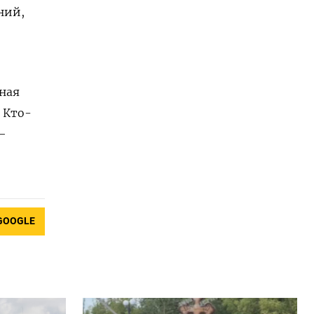
ний,
ная
 Кто-
—
GOOGLE