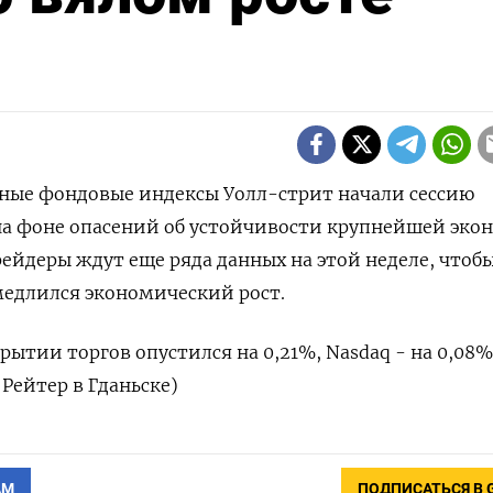
вные фондовые индексы Уолл-стрит начали сессию
а фоне опасений об устойчивости крупнейшей эко
рейдеры ждут еще ряда данных на этой неделе, чтоб
медлился экономический рост.
рытии торгов опустился на 0,21%, Nasdaq - на 0,08%
 Рейтер в Гданьске)
АМ
ПОДПИСАТЬСЯ В 