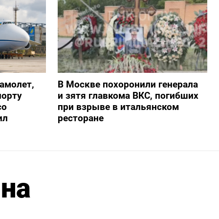
амолет,
В Москве похоронили генерала
порту
и зятя главкома ВКС, погибших
со
при взрыве в итальянском
ил
ресторане
 на