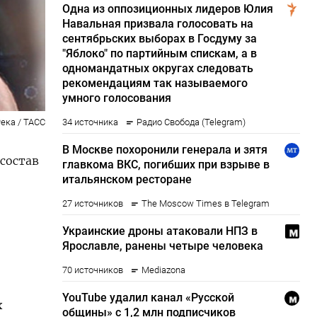
ека / ТАСС
состав
х