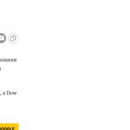
номики
ы
, а Dow
GOOGLE