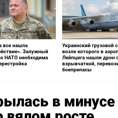
а все нашла
Украинский грузовой с
ействие». Залужный
возле которого в аэро
то НАТО необходима
Лейпцига нашли дрон 
ерестройка
взрывчаткой, перевоз
боеприпасы
рылась в минусе
о вялом росте