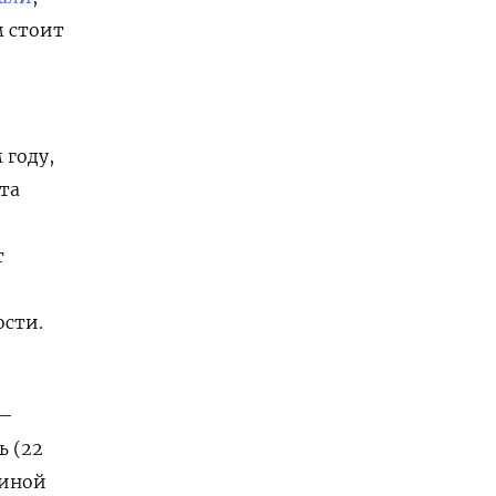
м стоит
 году,
та
т
сти.
 —
ь (22
аиной