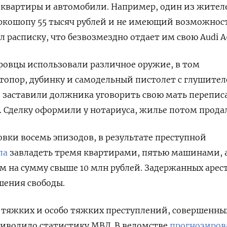
 квартиры и автомобили. Например, один из жител
ркошопу 55 тысяч рублей и не имеющий возможнос
л расписку, что безвозмездно отдает им свою Audi A
ровцы использовали различное оружие, в том
топор, дубинку и самодельный пистолет с глушител
и заставили должника уговорить свою мать перепис
е. Сделку оформили у нотариуса, жилье потом прода
овки восемь эпизодов, в результате преступной
ла
завладеть тремя квартирами, пятью машинами, 
 на сумму свыше 10 млн рублей. Задержанных арес
ишения свободы.
о тяжких и особо тяжких преступлений, совершенны
риводило статистику МВД. В ведомстве
прогнозиров