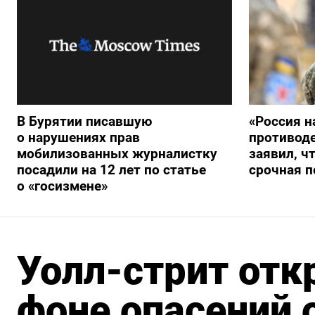
В Бурятии писавшую
«Россия н
о нарушениях прав
противод
мобилизованных журналистку
заявил, ч
посадили на 12 лет по статье
срочная п
о «госизмене»
Уолл-стрит отк
фоне опасений 