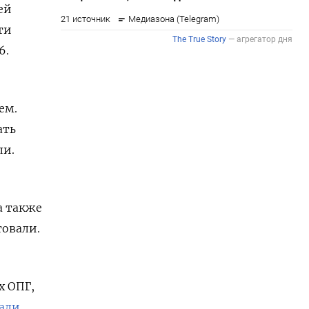
ей
ти
6.
ем.
ать
ли.
а также
товали.
х ОПГ,
али
,