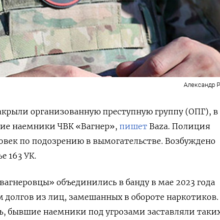
Александр Р
акрыли организованную преступную группу (ОПГ), в 
ие наемники ЧВК «Вагнер»,
пишет
Baza. Полиция
овек по подозрению в вымогательстве. Возбуждено
е 163 УК.
«вагнеровцы» объединились в банду в мае 2023 года
 долгов из лиц, замешанных в обороте наркотиков.
ть, бывшие наемники под угрозами заставляли таки