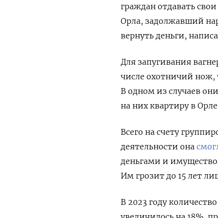
граждан отдавать свои
Орла, задолжавший на
вернуть деньги, написа
Для запугивания вагне
числе
охотничий нож, 
В одном из случаев он
на них квартиру в Орл
Всего н
а счету группир
деятельности она
смог
деньгами и имуществом
Им грозит до 15 лет л
В 2023 году количеств
увеличилось на 18%, п