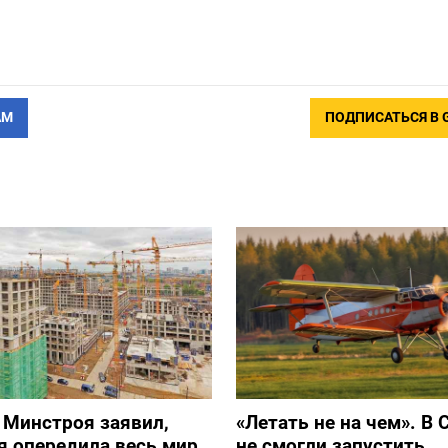
АМ
ПОДПИСАТЬСЯ В 
 Минстроя заявил,
«Летать не на чем». В 
я опередила весь мир
не смогли запустить