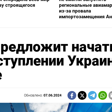
ву строящегося
региональные авиама
из-за провала
импортозамещения Ан
предложит начат
ступлении Украи
е
Обновлено:
07.06.2024