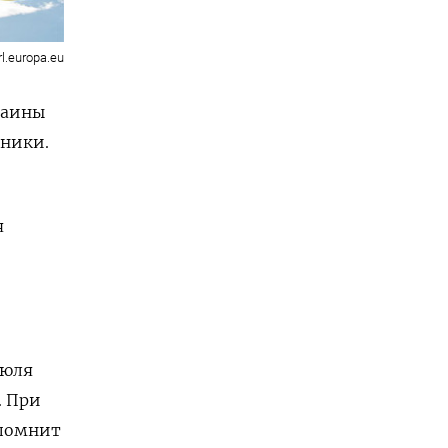
rl.europa.eu
раины
ники.
я
июля
. При
апомнит