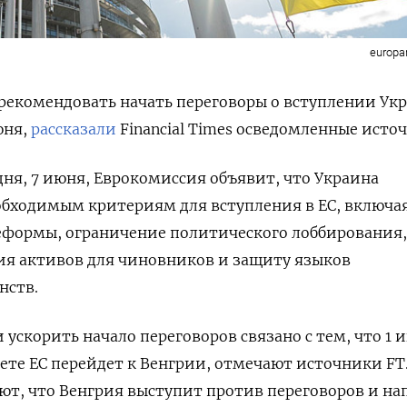
europa
рекомендовать начать переговоры о вступлении Ук
юня,
рассказали
Financial
Times
осведомленные источ
дня, 7 июня, Еврокомиссия объявит, что Украина
обходимым критериям для вступления в ЕС, включа
формы, ограничение политического лоббирования,
ия активов для чиновников и защиту языков
нств.
ускорить начало переговоров связано с тем, что 1 
вете ЕС перейдет к Венгрии, отмечают источники FT
ют, что Венгрия выступит против переговоров и н