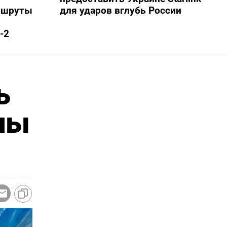
ршруты
для ударов вглубь России
-2
ь
ны