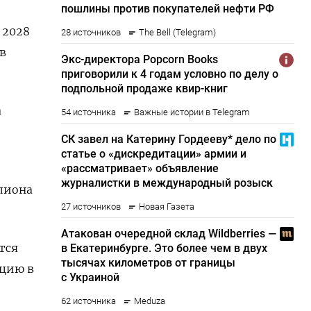
 2028
в
а
лиона
тся
ацию в