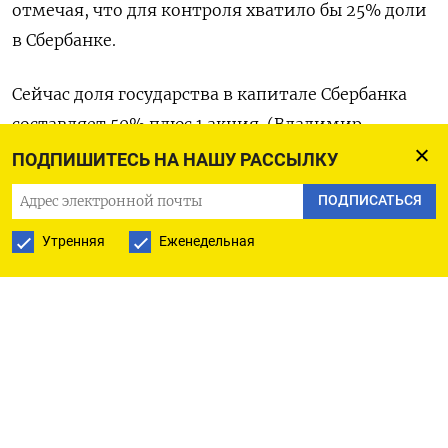
отмечая, что для контроля хватило бы 25% доли
в Сбербанке.
Сейчас доля государства в капитале Сбербанка
составляет 50% плюс 1 акция. (Владимир
Солдаткин, текст Елены Фабричной)
ПОДПИШИТЕСЬ НА НАШУ РАССЫЛКУ
ПОДПИСАТЬСЯ
Утренняя
Еженедельная
ПОДПИСАТЬСЯ НА ТЕЛЕГРАМ
ПОДПИСАТЬСЯ В GOOGLE