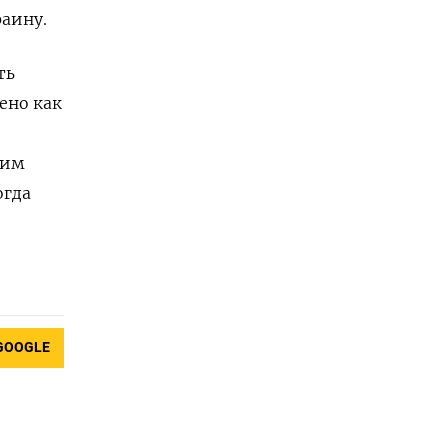
раину.
ть
ено как
ким
огда
GOOGLE