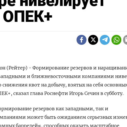
ре нивелирует
и ОПЕК+
юн (Рейтер) - Формирование резервов и наращиван
 западными и ближневосточными компаниями ниве
 снижения квот на добычу, взятых на себя основн
К+, сказал глава Роснефти Игорь Сечин в субботу.
рмирование резервов как западными, так и
мпаниями может быть ожиданием серьезных изме
омных баррелей«, способных оказать масштабное