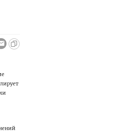
ие
лирует
ыми
нений