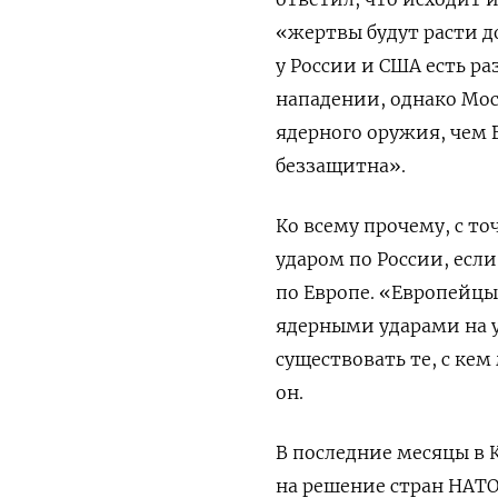
«жертвы будут расти д
у России и США есть р
нападении, однако Мо
ядерного оружия, чем 
беззащитна».
Ко всему прочему, с то
ударом по России, есл
по Европе. «Европейцы
ядерными ударами на у
существовать те, с ке
он.
В последние месяцы в 
на решение стран НАТО