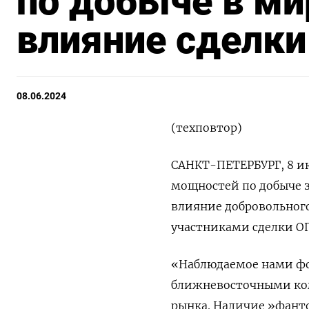
по добыче в ми
влияние сделк
08.06.2024
(техповтор)
САНКТ-ПЕТЕРБУРГ, 8 и
мощностей по добыче
влияние добровольного
участниками сделки ОПЕ
«Наблюдаемое нами фо
ближневосточными ко
рынка. Наличие »фант