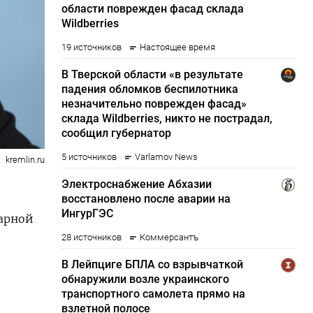
kremlin.ru
арной