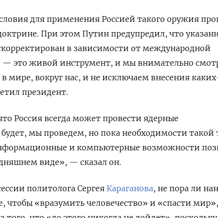
условия для применения Россией такого оружия пр
доктрине. При этом Путин предупредил, что указан
скорректирован в зависимости от международной
 — это живой инструмент, и мы внимательно смо
 в мире, вокруг нас, и не исключаем внесения каких
етил президент.
что Россия всегда может провести ядерные
 будет, мы проведем, но пока необходимости такой
информационные и компьютерные возможности по
одняшнем виде», — сказал он.
сессии политолога Сергея
Караганова
, не пора ли на
е, чтобы «вразумить человечество» и «спасти мир»
з того, что «до этого никогда не дойдет», поскольку