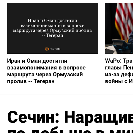
Иран и Оман достигли
WaPo: Тра
взаимопонимания в вопросе
главы Пен
маршрута через Ормузский
из-за деф
пролив -- Тегеран
войны с 
Сечин: Наращи