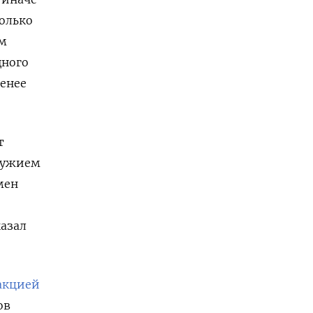
только
ом
щного
менее
т
оружием
мен
казал
акцией
ов