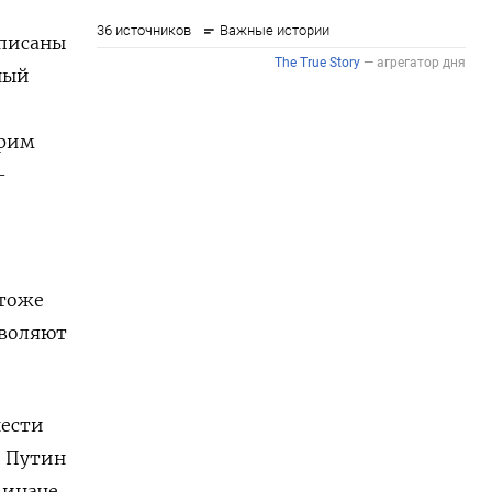
описаны
ный
трим
-
 тоже
зволяют
нести
, Путин
 иначе