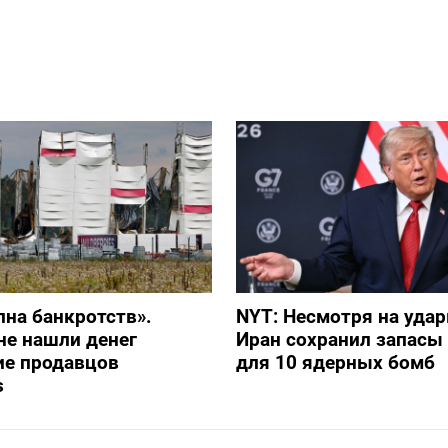
лна банкротств».
NYT: Несмотря на уда
не нашли денег
Иран сохранил запасы
ие продавцов
для 10 ядерных бомб
s