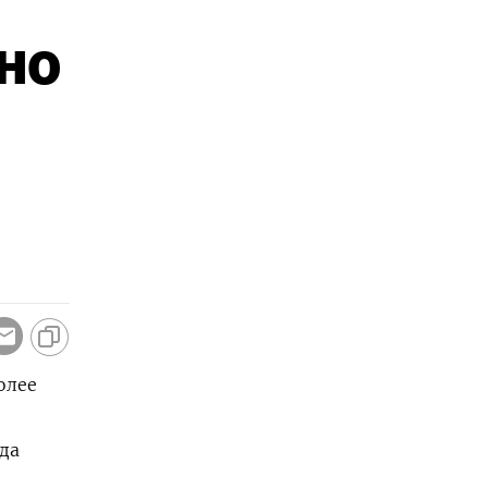
но
олее
да