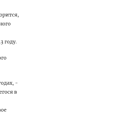
орится,
ного
3 году.
ого
одах, -
егося в
вое