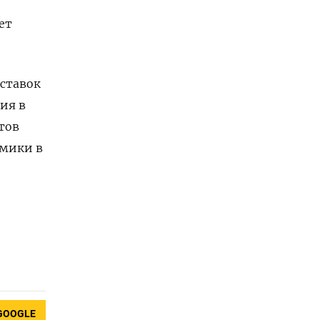
ет
 ставок
ия в
тов
омики в
GOOGLE