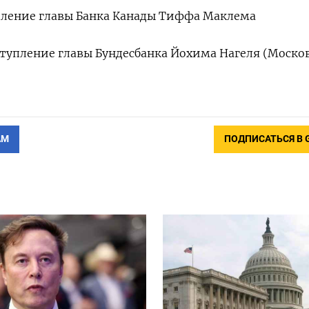
тупление главы Банка Канады Тиффа Маклема
ыступление главы Бундесбанка Йохима Нагеля (Моско
АМ
ПОДПИСАТЬСЯ В 