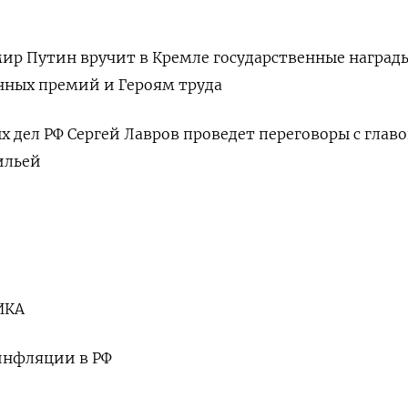
ир Путин вручит в Кремле государственные наград
нных премий и Героям труда
 дел РФ Сергей Лавров проведет переговоры с глав
ильей
ИКА
инфляции в РФ