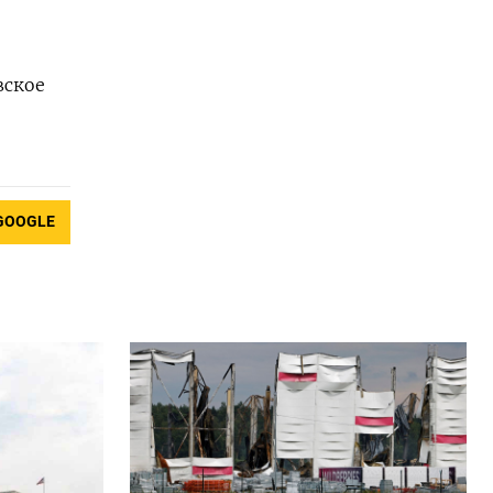
вское
GOOGLE