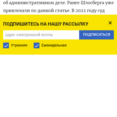
об административном деле. Ранее Шлосберга уже
привлекали по данной статье. В 2022 году суд
в Пскове оштрафовал оппозиционера на 32 тыс.
ПОДПИШИТЕСЬ НА НАШУ РАССЫЛКУ
рублей из-за публикации видео в Facebook с экс-
сотрудницей Первого канала Мариной
ПОДПИСАТЬСЯ
Овсянниковой, которая вышла в эфир
Утренняя
Еженедельная
с антивоенным плакатом.
Тогда политик писал, что статья 20.3.3 КоАП
(Публичные действия, направленные
на дискредитацию использования Вооруженных
сил РФ) предназначена для того, «чтобы люди
замолчали» и «испугались даже думать».
Летом прошлого года российский Минюст