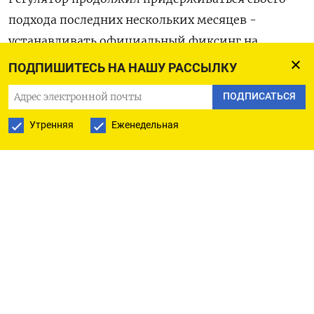
подхода последних нескольких месяцев -
устанавливать официальный фиксинг на
уровнях, значительно превышающих рыночные
ПОДПИШИТЕСЬ НА НАШУ РАССЫЛКУ
прогнозы. По мнению трейдеров, власти таким
ПОДПИСАТЬСЯ
образом стараются сохранить стабильность
юаня.
Утренняя
Еженедельная
«Учитывая отсутствие сюрпризов от заседания
ФРС, Банк Китая, скорее всего, продолжит
текущую политику в установке фиксированного
курса, чтобы плавно направлять курс юаня в
сторону ослабления», - сказал Кен Чунг из
Mizuho Bank.
По его словам, наблюдавшийся недавно высокий