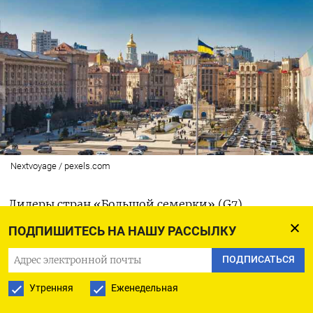
Nextvoyage / pexels.com
Лидеры стран «Большой семерки» (G7)
намерены добиваться от России выплаты
ПОДПИШИТЕСЬ НА НАШУ РАССЫЛКУ
компенсации Украине в размере $486 млрд,
ПОДПИСАТЬСЯ
говорится в заявлении участников саммита.
Утренняя
Еженедельная
«Россия должна положить конец своей