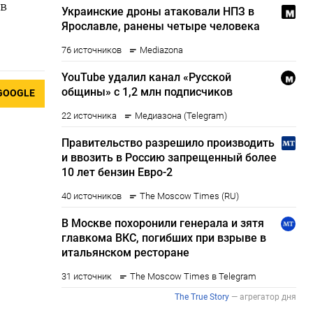
 в
GOOGLE