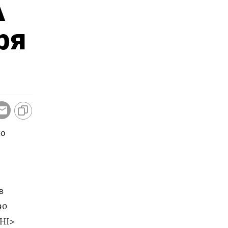
А
ря
ло
в
90
HI>