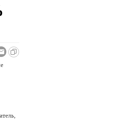
%
ле
атель,
е