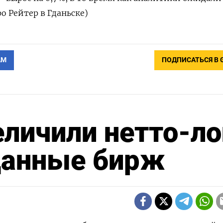
о Рейтер в Гданьске)
АМ
ПОДПИСАТЬСЯ В 
личили нетто-ло
 данные бирж