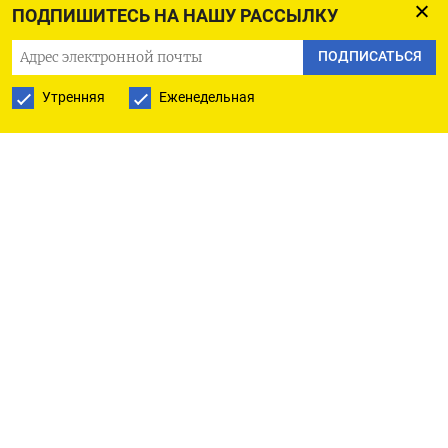
ПОДПИШИТЕСЬ НА НАШУ РАССЫЛКУ
убытки», — сказал Медведев на заседании
комитета «антинеоколониального» движения
ПОДПИСАТЬСЯ
«За свободу наций» (
цитата
по «РИА Новости»).
Утренняя
Еженедельная
Также он предложил подсчитать ущерб всем
странам, против которых Запад вводил санкции
в обход Совета Безопасности ООН. «Таких
государств наберется немало», — подчеркнул
Медведев.
Помимо этого, по его словам, справедливым
будет потребовать репарации «за колониальную
политику». Их должны выплачивать не только
государства, но и частные финансовые
учреждения Великобритании, Франции,